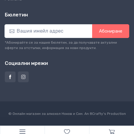
Бюлетин
Абониране
*Абонирайте се за нашия бюлетин, за да получавате актуални
оферти за отстъпки, информация за нови продукти.
Социални мрежи
© Онлайн магазин за алкохол Ноков и Син. An
8Crafty
's Production