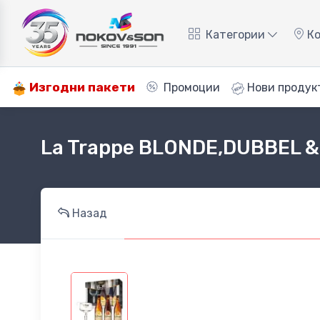
Категории
Ко
Изгодни пакети
Промоции
Нови продук
La Trappe BLONDE,DUBBEL & T
Назад