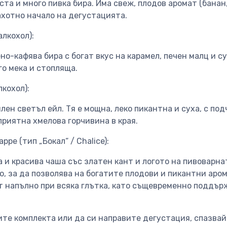
та и много пивка бира. Има свеж, плодов аромат (банан,
ахотно начало на дегустацията.
алкохол):
но-кафява бира с богат вкус на карамел, печен малц и 
го мека и стопляща.
лкохол):
ен светъл ейл. Тя е мощна, леко пикантна и суха, с по
приятна хмелова горчивина в края.
ppe (тип „Бокал“ / Chalice):
и красива чаша със златен кант и логото на пивоварнат
, за да позволява на богатите плодови и пикантни аро
т напълно при всяка глътка, като същевременно поддър
те комплекта или да си направите дегустация, спазвай