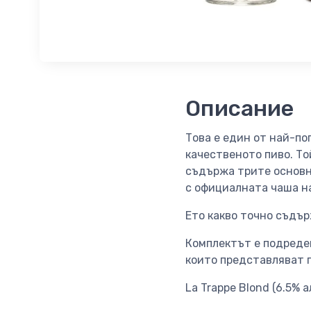
Описание
Това е един от най-по
качественото пиво. Той
съдържа трите основн
с официалната чаша н
Ето какво точно съдър
Комплектът е подреден
които представляват п
La Trappe Blond (6.5% а