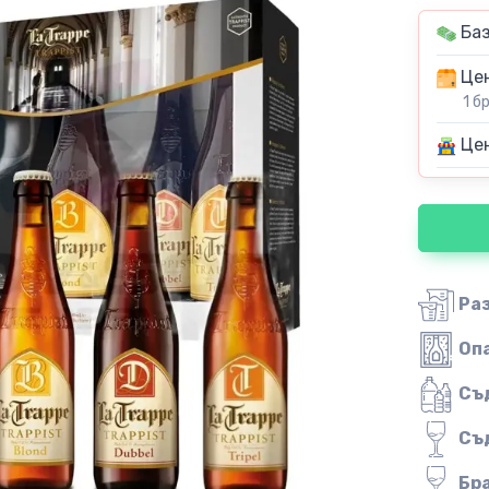
Баз
Цен
1 б
Цен
Ра
Оп
Съ
Съ
Бр