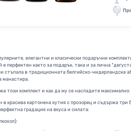
Пр
пулярните, елегантни и класически подаръчни комплект
 е перфектен както за подарък, така и за лична "дегуст
и стъпала в традиционната белгийско-нидерландска аб
а манастира.
жа този комплект и как да му се насладите максимално:
 в красива картонена кутия с прозорец и съдържа три б
ерфектна градация на вкуса и силата:
лкохол):