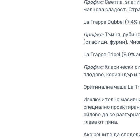
Профил:
Светла, златис
малцова сладост. Стр
La Trappe Dubbel (7.4% 
Профил:
Тъмна, рубине
(стафиди, фурми). Мно
La Trappe Tripel (8.0% а
Профил:
Класически сил
плодове, кориандър и 
Оригинална чаша La Tra
Изключително масивна 
специално проектирано
ейлове да се разгърна
глава от пяна.
Ако решите да сподели