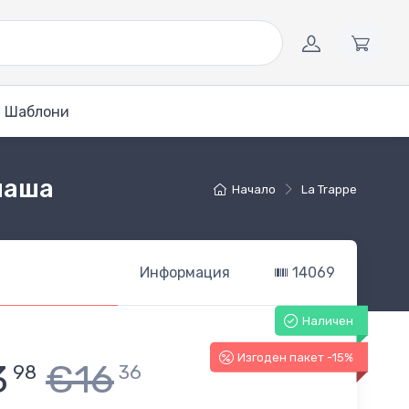
Шаблони
 чаша
Начало
La Trappe
Информация
14069
Наличен
Изгоден пакет -15%
3
€16
98
36