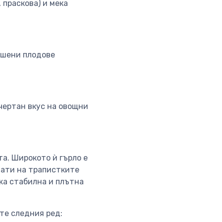
 праскова) и мека
сушени плодове
дчертан вкус на овощни
а. Широкото ѝ гърло е
мати на трапистките
жа стабилна и плътна
те следния ред: