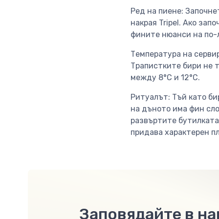
Ред на пиене: Започне
накрая Tripel. Ако зап
фините нюанси на по-л
Температура на сервир
Трапистките бири не т
между 8°C и 12°C.
Ритуалът: Тъй като б
на дъното има фин сло
развъртите бутилката,
придава характерен п
Заповядайте в н