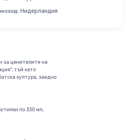
Нидерландия
оизход:
и за ценителите на
ация", тъй като
атска култура, заедно
утилки по 330 мл,