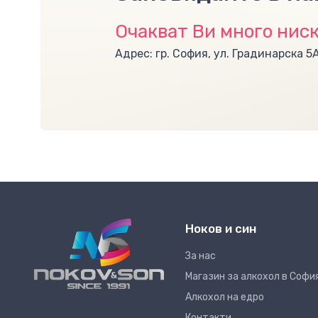
Очакват Ви много ниск
Адрес: гр. София, ул. Градинарска 5
Ноков и син
За нас
Магазин за алкохол в Софи
Алкохол на едро
Контакти