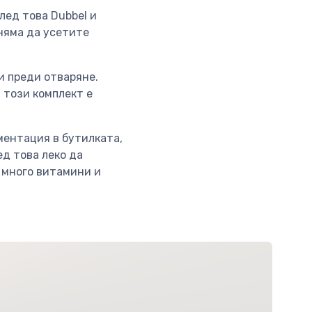
лед това Dubbel и
 няма да усетите
и преди отваряне.
 този комплект е
ментация в бутилката,
д това леко да
а много витамини и