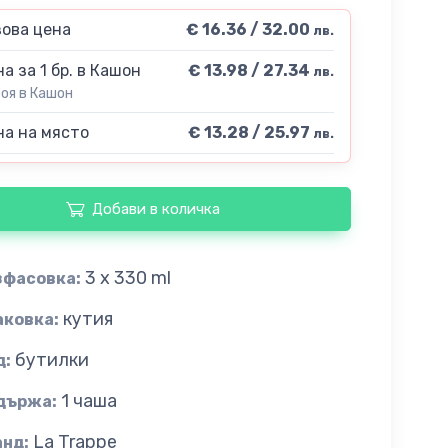
ова цена
€ 16.36 / 32.00
лв.
а за 1 бр. в Кашон
€ 13.98 / 27.34
лв.
роя в Кашон
а на място
€ 13.28 / 25.97
лв.
Добави в количка
3 x 330 ml
зфасовка:
кутия
аковка:
бутилки
д:
1 чаша
държа:
La Trappe
анд: