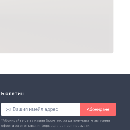
Бюлетин
Абониране
*Абонирайте се за нашия бюлетин, за да получавате актуални
оферти за отстъпки, информация за нови продукти.