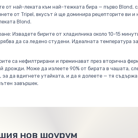
те от най-леката към най-тежката бира — първо Blond, с
очнете от Tripel, вкусът ѝ ще доминира рецепторите ви и
еката Blond.
ане: Извадете бирите от хладилника около 10-15 минут
рябва да са ледено студени. Идеалната температура за
ирите са нефилтрирани и преминават през вторична фер
й дрожди. Може да излеете 90% от бирата в чашата, сле
 за да вдигнете утайката, и да я долеете — тя съдърж
лътен завършек.
ашия нов шоурум