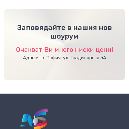
Заповядайте в нашия нов
шоурум
Очакват Ви много ниски цени!
Адрес: гр. София, ул. Градинарска 5А