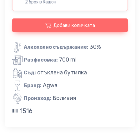
2 броя в Кашон
Добави количката
30%
Алкохолно съдържание:
700 ml
Разфасовка:
стъклена бутилка
Съд:
Agwa
Бранд:
Боливия
Произход:
1516