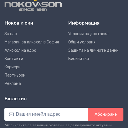
Ноков и син
Информация
За нас
Условия за доставка
Магазин за алкохол в София
Общи условия
Алкохол на едро
Защита на личните данни
Контакти
Бисквитки
Кариери
Партньори
Реклама
Бюлетин
Абониране
*Абонирайте се за нашия бюлетин, за да получавате актуални