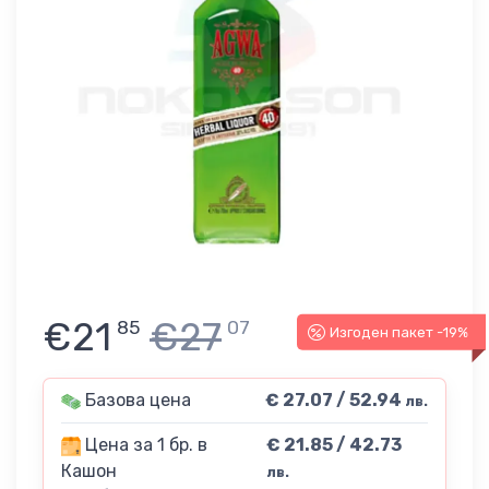
€21
€27
85
07
Изгоден пакет -19%
Базова цена
€ 27.07 / 52.94
лв.
Цена за 1 бр. в
€ 21.85 / 42.73
Кашон
лв.