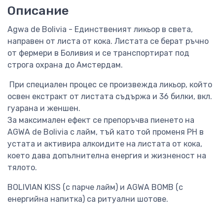
Описание
Agwa de Bolivia - Eдинственият ликьор в света,
направен от листа от кока. Листата се берат ръчно
от фермери в Боливия и се транспортират под
строга охрана до Амстердам.
При специален процес се произвежда ликьор, който
освен екстракт от листата съдържа и 36 билки, вкл.
гуарана и женшен.
За максимален ефект се препоръчва пиенето на
AGWA de Bolivia с лайм, тъй като той променя PH в
устата и активира алкоидите на листата от кока,
което дава допълнителна енергия и жизненост на
тялото.
BOLIVIAN KISS (с парче лайм) и AGWA BOMB (с
енергийна напитка) са ритуални шотове.