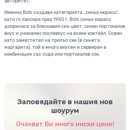
авторитет.
Именно Bols създава категорията „синьо кюрасо”,
като го лансира през 1960 г. Bols синьо кюрасо
допринася за бляскавия син цвят, силен портокалов
вкус и уникален послевкус на всеки коктейл. Освен
като заместител на трипъл сек (в синята
маргарита), той е много вкусен и сервиран в
комбинация със сода или портокалов сок.
Заповядайте в нашия нов
шоурум
Очакват Ви много ниски цени!