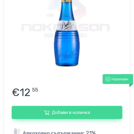
Наличен
€12
55
Добави в количка
21%
Алкохолно съдържание: