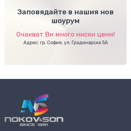
Заповядайте в нашия нов
шоурум
Очакват Ви много ниски цени!
Адрес: гр. София, ул. Градинарска 5А