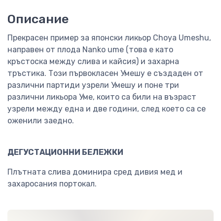
Описание
Прекрасен пример за японски ликьор Choya Umeshu,
направен от плода Nanko ume (това е като
кръстоска между слива и кайсия) и захарна
тръстика. Този първокласен Умешу е създаден от
различни партиди узрели Умешу и поне три
различни ликьора Уме, които са били на възраст
узрели между една и две години, след което са се
оженили заедно.
ДЕГУСТАЦИОННИ БЕЛЕЖКИ
Плътната слива доминира сред дивия мед и
захаросания портокал.