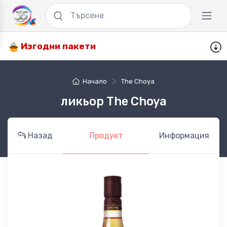
Изгодни пакети
Начало
The Choya
ликьор The Choya
Назад
Продукт
Информация