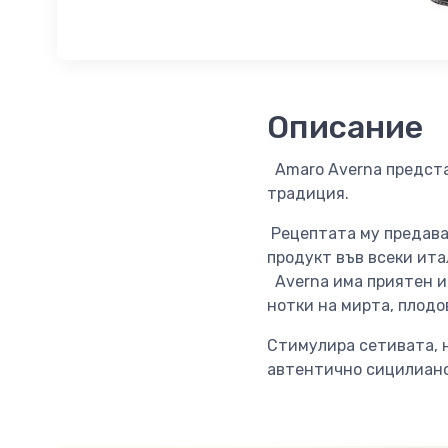
Описание
Amaro Averna предста
традиция.
Рецептата му предава 
продукт във всеки ита
Averna има приятен и 
нотки на мирта, плодо
Стимулира сетивата, н
автентично сицилианс