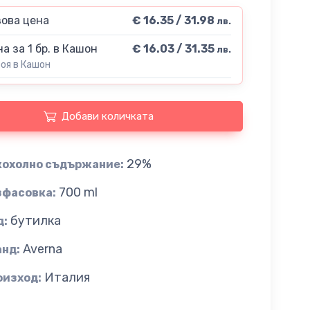
ова цена
€ 16.35 / 31.98
лв.
а за 1 бр. в Кашон
€ 16.03 / 31.35
лв.
роя в Кашон
Добави количката
29%
кохолно съдържание:
700 ml
зфасовка:
бутилка
д:
Averna
анд:
Италия
оизход: