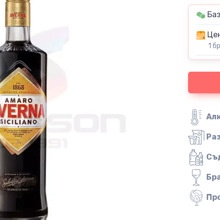
Баз
Цен
1 б
Ал
Ра
Съ
Бр
Пр