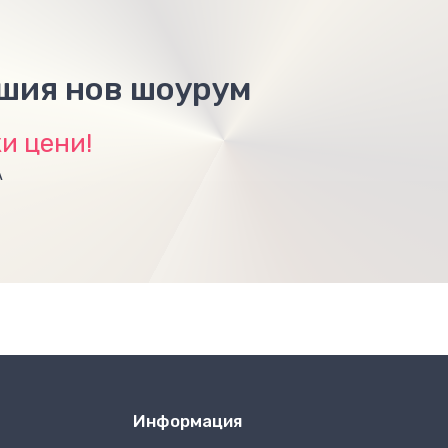
ашия нов шоурум
и цени!
А
Информация