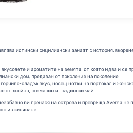
влява истински сицилиански занаят с история, вкорене
вкусовете и ароматите на земята, от която идва и се п
лиански дом, предаван от поколение на поколение.
горчиво-сладък вкус, носещ нотки на портокал и женско
ве от хвойна, розмарин и градински чай.
езабавно ви пренася на острова и превръща Averna не пр
ко изживяване.