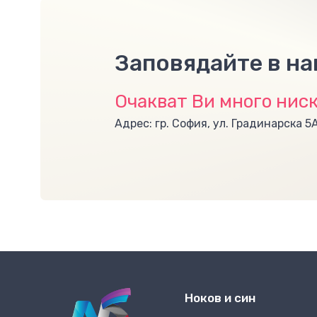
Заповядайте в н
Очакват Ви много ниск
Адрес: гр. София, ул. Градинарска 5
Ноков и син