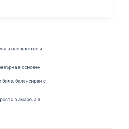
на в наследство и
ревърна в основен
 биле, балансиран с
осто в амаро, а в