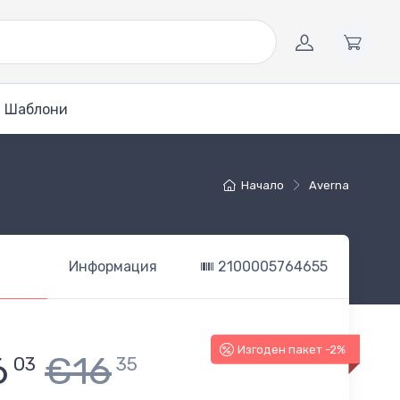
Шаблони
Начало
Averna
Информация
2100005764655
Изгоден пакет -2%
6
€16
03
35