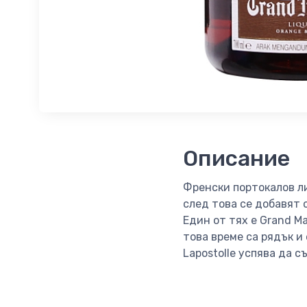
Описание
Френски портокалов ли
след това се добавят 
Един от тях е Grand Ma
това време са рядък и
Lapostolle успява да 