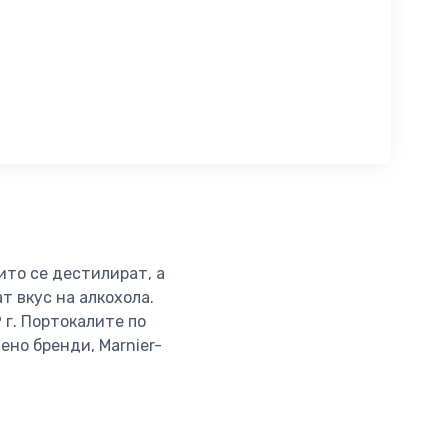
ито се дестилират, а
т вкус на алкохола.
9 г. Портокалите по
ено бренди, Marnier-