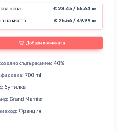
ова цена
€ 28.45 / 55.64
лв.
а на място
€ 25.56 / 49.99
лв.
Добави количката
40%
кохолно съдържание:
700 ml
зфасовка:
бутилка
д:
Grand Marnier
анд:
Франция
оизход: