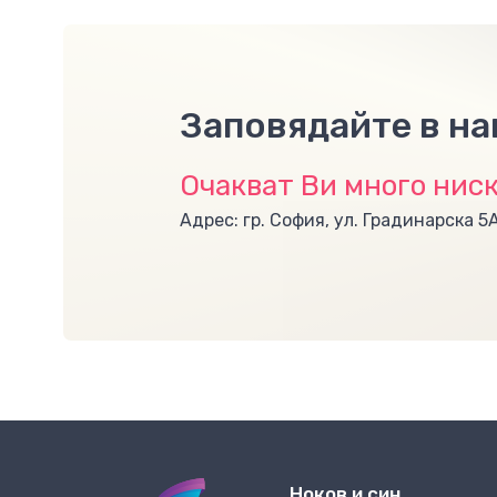
Заповядайте в н
Очакват Ви много ниск
Адрес: гр. София, ул. Градинарска 5
Ноков и син