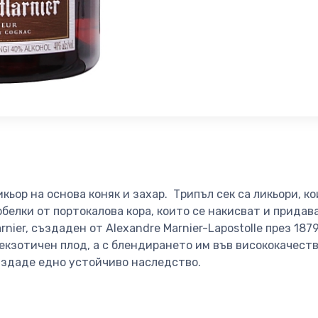
кьор на основа коняк и захар. Трипъл сек са ликьори, ко
обелки от портокалова кора, които се накисват и придава
rnier, създаден от Alexandre Marnier-Lapostolle през 187
 екзотичен плод, а с блендирането им във висококачеств
създаде едно устойчиво наследство.