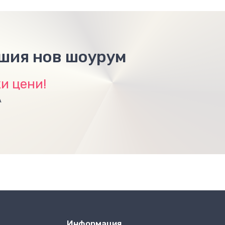
ашия нов шоурум
и цени!
А
Информация