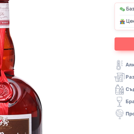
Баз
Цен
Ал
Ра
Съ
Бр
Пр