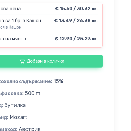
ова цена
€ 15.50 / 30.32
лв.
а за 1 бр. в Кашон
€ 13.49 / 26.38
лв.
роя в Кашон
а на място
€ 12.90 / 25.23
лв.
Добави в количка
15%
кохолно съдържание:
500 ml
зфасовка:
бутилка
д:
Mozart
анд:
Австрия
оизход: