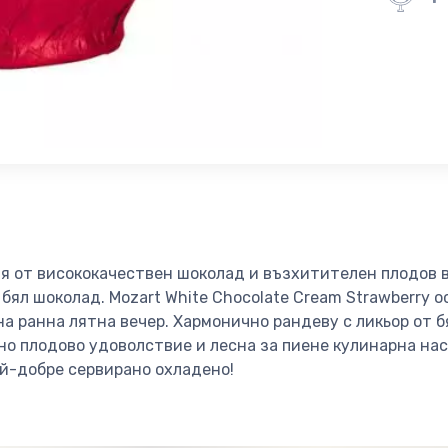
я от висококачествен шоколад и възхитителен плодов в
 бял шоколад. Mozart White Chocolate Cream Strawberry 
а ранна лятна вечер. Хармонично рандеву с ликьор от б
но плодово удоволствие и лесна за пиене кулинарна нас
ай-добре сервирано охладено!