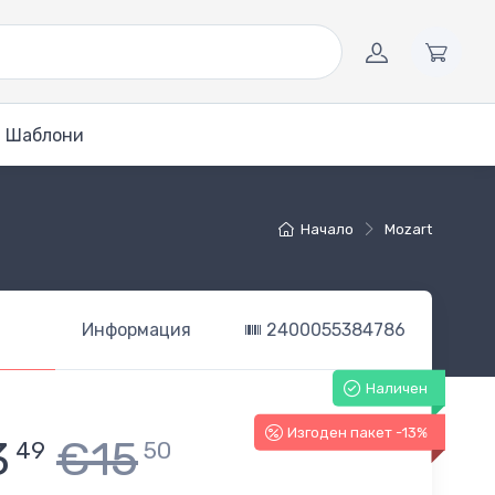
Шаблони
Начало
Mozart
Информация
2400055384786
Наличен
Изгоден пакет -13%
3
€15
49
50