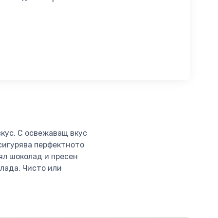
кус. С освежаващ вкус
осигурява перфектното
ял шоколад и пресен
лада. Чисто или