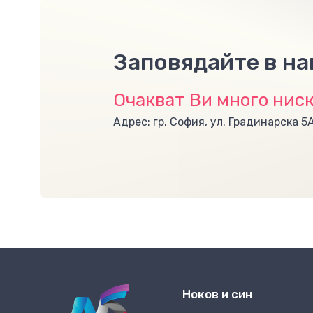
Заповядайте в н
Очакват Ви много ниск
Адрес: гр. София, ул. Градинарска 5
Ноков и син