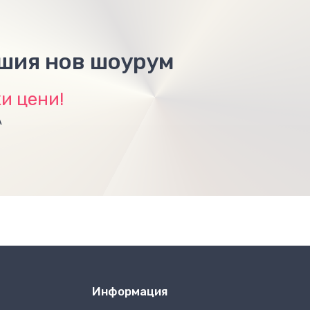
ашия нов шоурум
и цени!
А
Информация