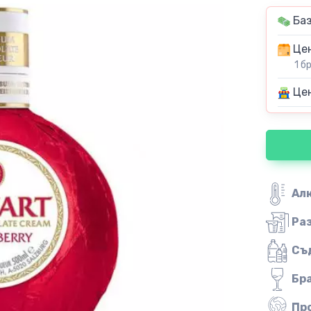
Баз
Цен
1 б
Цен
Ал
Ра
Съ
Бр
Пр