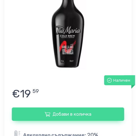
Наличен
€19
59
Добави в количка
20%
Алкохолно съдържание: