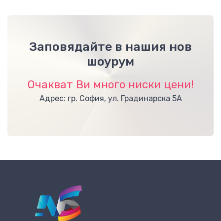
Заповядайте в нашия нов
шоурум
Очакват Ви много ниски цени!
Адрес: гр. София, ул. Градинарска 5А