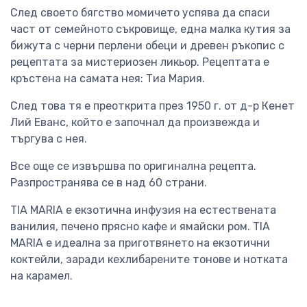
След своето бягство момичето успява да спаси
част от семейното съкровище, една малка кутия за
бижута с черни перлени обеци и древен ръкопис с
рецептата за мистериозен ликьор. Рецептата е
кръстена на самата нея: Тиа Мария.
След това тя е преоткрита през 1950 г. от д-р Кенет
Лий Еванс, който е започнал да произвежда и
търгува с нея.
Все още се извършва по оригинална рецепта.
Разпространява се в над 60 страни.
TIA MARIA е екзотична инфузия на естествената
ванилия, печено прясно кафе и ямайски ром. TIA
MARIA е идеална за приготвянето на екзотични
коктейли, заради кехлибарените тонове и нотката
на карамел.