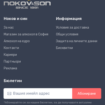
Ноков и син
Информация
За нас
Условия за доставка
Магазин за алкохол в София
Общи условия
Алкохол на едро
Защита на личните данни
Контакти
Бисквитки
Кариери
Партньори
Реклама
Бюлетин
Абониране
*Абонирайте се за нашия бюлетин, за да получавате актуални