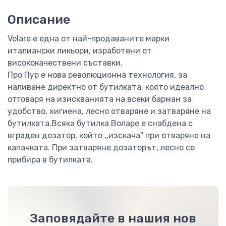
Описание
Volare е една от най-продаваните марки
италиански ликьори, изработени от
висококачествени съставки.
Про Пур е нова революционна технология, за
наливане директно от бутилката, която идеално
отговаря на изискванията на всеки барман за
удобство, хигиена, лесно отваряне и затваряне на
бутилката.Всяка бутилка Воларе е снабдена с
вграден дозатор, който ,,изскача'' при отваряне на
капачката. При затваряне дозаторът, лесно се
прибира в бутилката.
Заповядайте в нашия нов