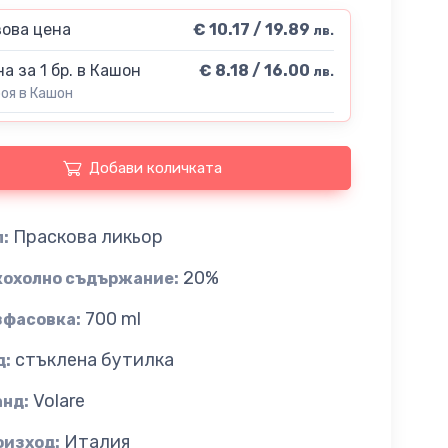
ова цена
€ 10.17 / 19.89
лв.
а за 1 бр. в Кашон
€ 8.18 / 16.00
лв.
роя в Кашон
Добави количката
Праскова ликьор
:
20%
кохолно съдържание:
700 ml
зфасовка:
стъклена бутилка
д:
Volare
анд:
Италия
оизход: