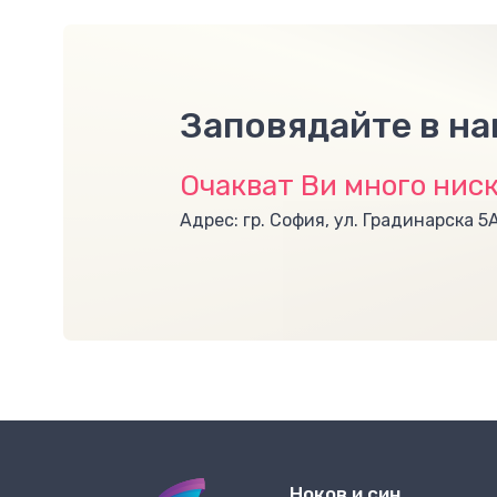
Заповядайте в н
Очакват Ви много ниск
Адрес: гр. София, ул. Градинарска 5
Ноков и син