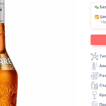
Баз
Цен
1 б
Тип
Ал
Ра
Съ
Бр
Пр