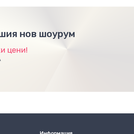
ашия нов шоурум
и цени!
А
Информация