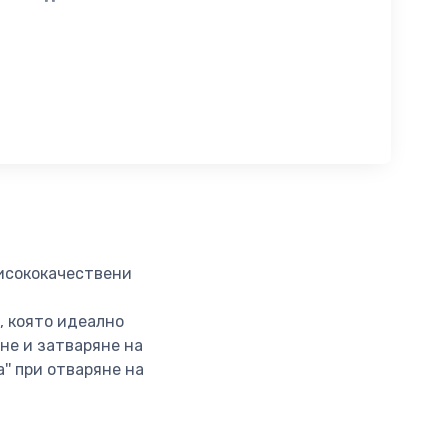
висококачествени
, която идеално
яне и затваряне на
'' при отваряне на