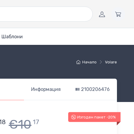
Шаблони
Начало
Volare
Информация
2100206476
Изгоден пакет -20%
€10
18
17