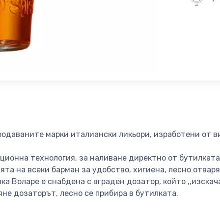
продаваните марки италиански ликьори, изработени от 
ционна технология, за наливане директно от бутилката
ята на всеки барман за удобство, хигиена, лесно отвар
а Воларе е снабдена с вграден дозатор, който ,,изскача
яне дозаторът, лесно се прибира в бутилката.