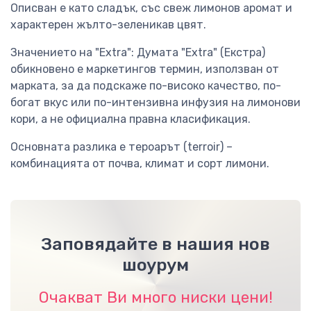
Описван е като сладък, със свеж лимонов аромат и
характерен жълто-зеленикав цвят.
Значението на "Extra": Думата "Extra" (Екстра)
обикновено е маркетингов термин, използван от
марката, за да подскаже по-високо качество, по-
богат вкус или по-интензивна инфузия на лимонови
кори, а не официална правна класификация.
Основната разлика е тероарът (terroir) –
комбинацията от почва, климат и сорт лимони.
Заповядайте в нашия нов
шоурум
Очакват Ви много ниски цени!