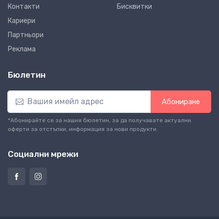
Контакти
Бисквитки
Кариери
Партньори
Реклама
Бюлетин
Абониране
*Абонирайте се за нашия бюлетин, за да получавате актуални
оферти за отстъпки, информация за нови продукти.
Социални мрежи