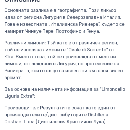
Основната разлика е в географията. Този ликьор
идва от региона Лигурия в Северозападна Италия.
Това е известната „Италианска Ривиера“, където се
намират Чинкуе Тере, Портофино и Генуа.
Различни лимони: Тъй като е от различен регион,
той не използва лимоните "Ovale di Sorrento" от
Юга. Вместо това, той се произвежда от местни
лимони, отглеждани в Лигурия, по протежение на
Ривиерата, които също са известни със своя силен
аромат.
Въз основа на наличната информация за "Limoncello
Liguria Extra":
Производител: Резултатите сочат като един от
производителите/дистрибуторите Distilleria
Cristiani Luca (Дистилерия Кристияни Лука).