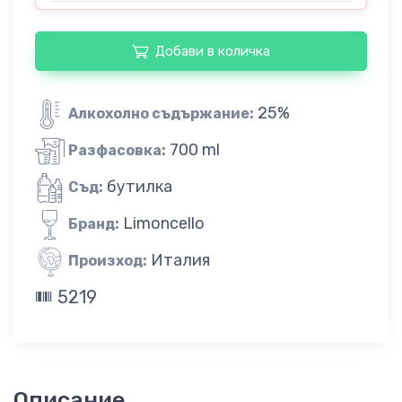
Добави в количка
25%
Алкохолно съдържание:
700 ml
Разфасовка:
бутилка
Съд:
Limoncello
Бранд:
Италия
Произход:
5219
Описание