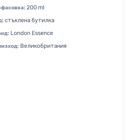
200 ml
зфасовка:
стъклена бутилка
д:
London Essence
анд:
Великобритания
оизход: