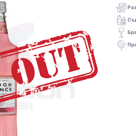
Ра
Съ
Бр
Пр