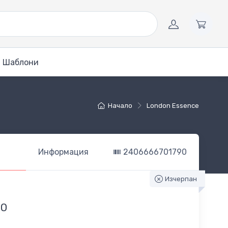
Шаблони
Начало
London Essence
Информация
2406666701790
Изчерпан
70