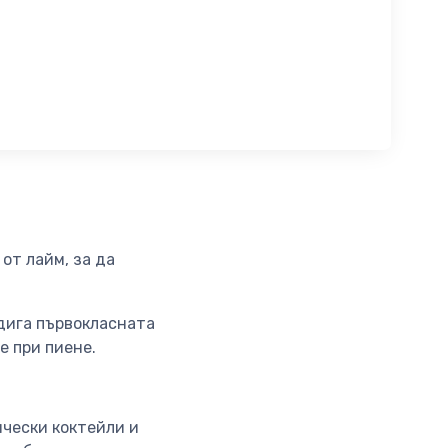
от лайм, за да
дига първокласната
е при пиене.
ически коктейли и