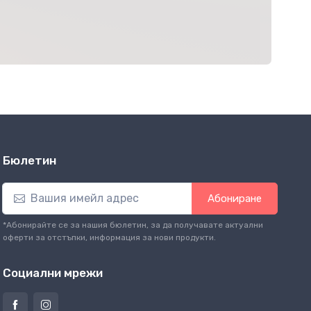
Бюлетин
Абониране
*Абонирайте се за нашия бюлетин, за да получавате актуални
оферти за отстъпки, информация за нови продукти.
Социални мрежи