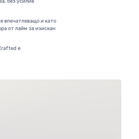
а, без усилие
вя впечатляващо и като
ора от лайм за изискан
Crafted е