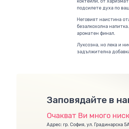
коктейли, от харизмат
подсилете духа по ваш
Неговият наистина отл
безалкохолна напитка.
ароматен финал.
Луксозна, но лека и ни
задължителна добавка
Заповядайте в н
Очакват Ви много ниск
Адрес: гр. София, ул. Градинарска 5