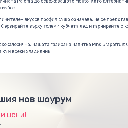
ичната Paloma до освежаващото Mojito. Като алтернатив
 избор.
ичителен вкусов профил също означава, че се предста
 Сервирайте върху големи кубчета лед и гарнирайте с к
скокалорична, нашата газирана напитка Pink Grapefruit 
 към всеки хладилник.
ашия нов шоурум
и цени!
А