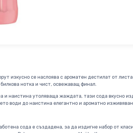
рут изкусно се наслоява с ароматен дестилат от листа 
 билкова нотка и чист, освежаващ финал.
а и наистина утоляваща жаждата, тази сода вкусно из
което води до наистина елегантно и ароматно изживяван
ботена сода е създадена, за да издигне набор от клас