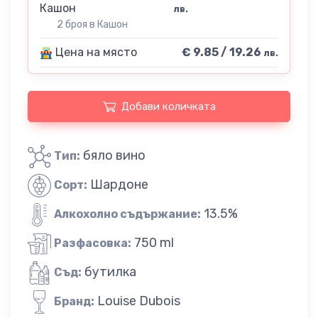
Кашон
лв.
2 броя в Кашон
Цена на място
€ 9.85 / 19.26
лв.
Добави количката
бяло вино
Тип:
Шардоне
Сорт:
13.5%
Алкохолно съдържание:
750 ml
Разфасовка:
бутилка
Съд:
Louise Dubois
Бранд: