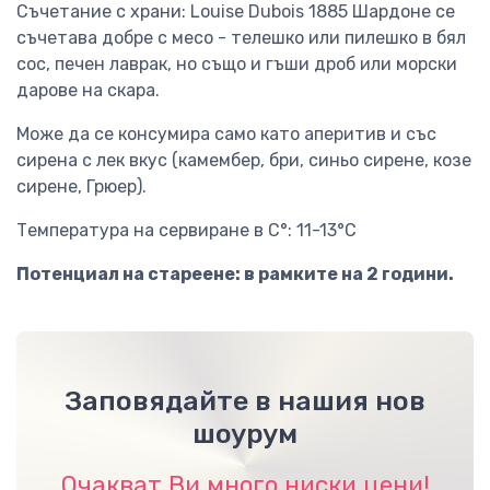
Съчетание с храни: Louise Dubois 1885 Шардоне се
съчетава добре с месо - телешко или пилешко в бял
сос, печен лаврак, но също и гъши дроб или морски
дарове на скара.
Може да се консумира само като аперитив и със
сирена с лек вкус (камембер, бри, синьо сирене, козе
сирене, Грюер).
Температура на сервиране в C°: 11-13°C
Потенциал на стареене: в рамките на 2 години.
Заповядайте в нашия нов
шоурум
Очакват Ви много ниски цени!