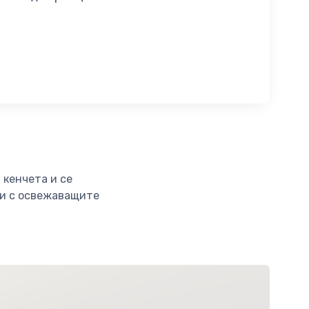
 кенчета и се
ни с освежаващите