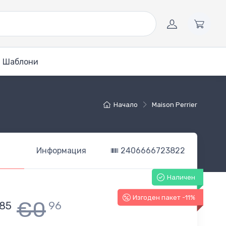
Шаблони
Начало
Maison Perrier
Информация
2406666723822
Наличен
Изгоден пакет -11%
€0
85
96