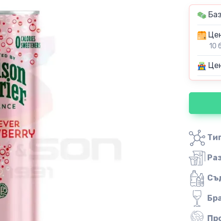
Баз
Цен
10 
Цен
Тип
Ра
Съ
Бр
Пр