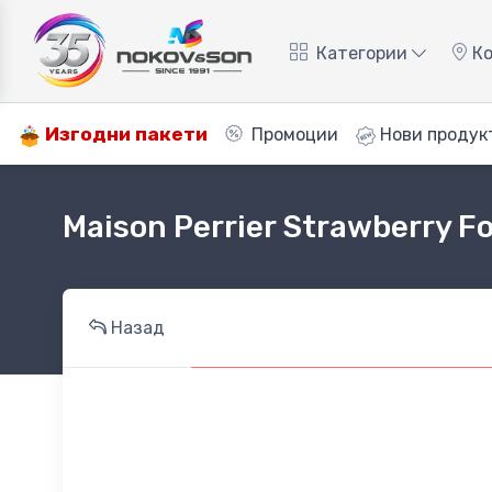
Категории
Ко
Изгодни пакети
Промоции
Нови продук
Maison Perrier Strawberry F
Назад