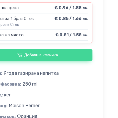
ова цена
€ 0.96 / 1.88
лв.
а за 1 бр. в Стек
€ 0.85 / 1.66
лв.
броя в Стек
а на място
€ 0.81 / 1.58
лв.
Добави в количка
Ягода газирана напитка
:
250 ml
зфасовка:
кен
д:
Maison Perrier
анд:
Франция
оизход: