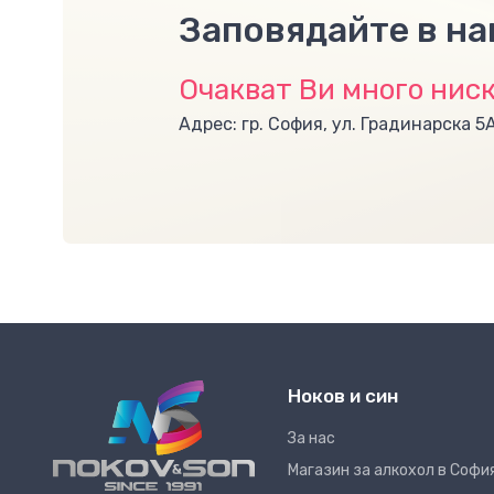
Заповядайте в н
Очакват Ви много ниск
Адрес: гр. София, ул. Градинарска 5
Ноков и син
За нас
Магазин за алкохол в Софи