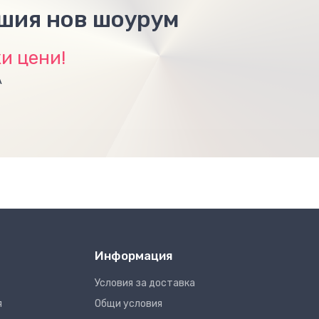
ашия нов шоурум
и цени!
А
Информация
Условия за доставка
я
Общи условия