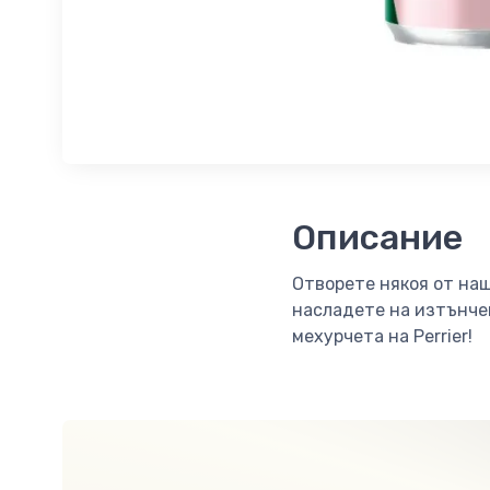
Описание
Отворете някоя от на
насладете на изтънче
мехурчета на Perrier!