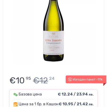
€10
€12
95
24
Изгоден пакет -11%
Базова цена
€ 12.24 / 23.94
лв.
Цена за 1 бр. в Кашон
€ 10.95 / 21.42
лв.