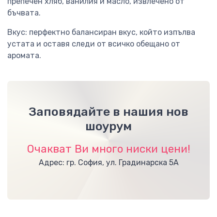
препечен хляб, ванилия и масло, извлечено от
бъчвата.
Вкус: перфектно балансиран вкус, който изпълва
устата и оставя следи от всичко обещано от
аромата.
Заповядайте в нашия нов
шоурум
Очакват Ви много ниски цени!
Адрес: гр. София, ул. Градинарска 5А