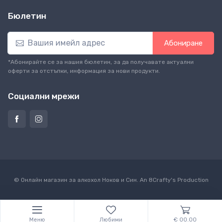
Бюлетин
Абониране
*Абонирайте се за нашия бюлетин, за да получавате актуални
оферти за отстъпки, информация за нови продукти.
Социални мрежи
© Онлайн магазин за алкохол Ноков и Син. An
8Crafty
's Production
Меню
Любими
€ 00.00