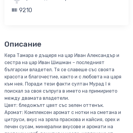
9210
Описание
Кера Тамара е дъщеря на цар Иван Александър и
сестра на цар Иван Шишман – последният
български владетел. Тя се славеше със своята
красота и благочестие, както и с любовта на царя
към нея. Поради тези факти султан Мурад I я
поискал за своя съпруга в името на примирието
между двамата владетели.
Цвят: бледожълт цвят със зелен оттенък.
Аромат: Комплексен аромат с нотки на сметана и
цитруси, вкус на зряла праскова и кайсия, орех и
печен сусам, минерални вкусове и аромати на