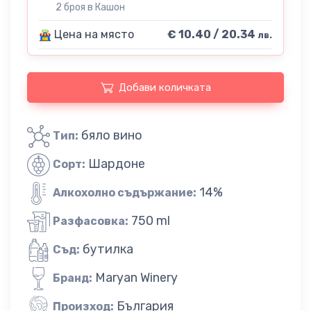
2 броя в Кашон
Цена на място
€ 10.40 / 20.34
лв.
Добави количката
бяло вино
Тип:
Шардоне
Сорт:
14%
Алкохолно съдържание:
750 ml
Разфасовка:
бутилка
Съд:
Maryan Winery
Бранд:
България
Произход: