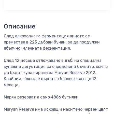
Описание
След алкохолната ферментация виното се
премества в 225 дъбови бъчви, за да продължи
ябълчно-млечната ферментация.
След 12 месеца отлежаване в дъб, на специална
купажна дегустация са определени бъчвите, които
да бъдат купажирани за Maryan Reserve 2012.
Крайният бленд е върнат в бъчвите за още 12
месеца.
Марян резерват е само 4886 бутилки.
Maryan Reserve има искрящ и наситено червен цвят