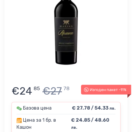
€24
€27
85
78
Изгоден пакет -11%
Базова цена
€ 27.78 / 54.33
лв.
Цена за 1 бр. в
€ 24.85 / 48.60
Кашон
лв.