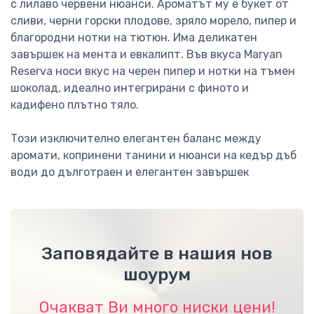
с лилаво червени нюанси. Ароматът му е букет от
сливи, черни горски плодове, зряло морело, пипер и
благородни нотки на тютюн. Има деликатен
завършек на мента и евкалипт. Във вкуса Maryan
Reserva носи вкус на черен пипер и нотки на тъмен
шоколад, идеално интегрирани с финото и
кадифено плътно тяло.
Този изключително елегантен баланс между
аромати, копринени танини и нюанси на кедър дъб
води до дълготраен и елегантен завършек
Заповядайте в нашия нов
шоурум
Очакват Ви много ниски цени!