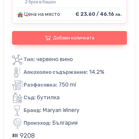
2 броя в Кашон
Цена на място
€ 23.60 / 46.16
лв.
Добави количката
червено вино
Тип:
14.2%
Алкохолно съдържание:
750 ml
Разфасовка:
бутилка
Съд:
Maryan Winery
Бранд:
България
Произход:
9208