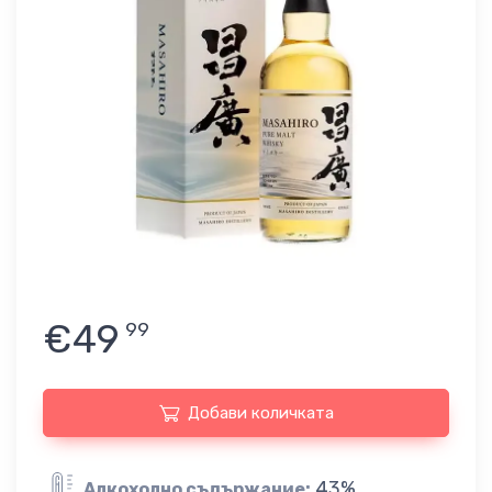
€49
99
Добави количката
43%
Алкохолно съдържание: