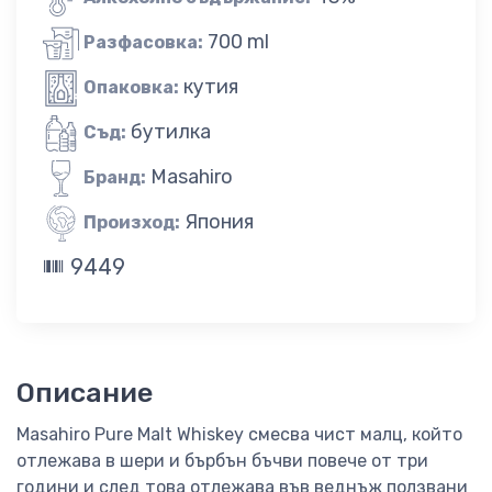
700 ml
Разфасовка:
кутия
Опаковка:
бутилка
Съд:
Masahiro
Бранд:
Япония
Произход:
9449
Описание
Masahiro Pure Malt Whiskey смесва чист малц, който
отлежава в шери и бърбън бъчви повече от три
години и след това отлежава във веднъж ползвани