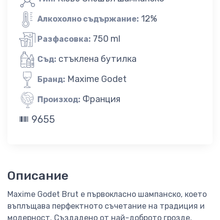
12%
Алкохолно съдържание:
750 ml
Разфасовка:
стъклена бутилка
Съд:
Maxime Godet
Бранд:
Франция
Произход:
9655
Описание
Maxime Godet Brut е първокласно шампанско, което
въплъщава перфектното съчетание на традиция и
модерност. Създадено от най-доброто грозде,