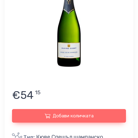
€54
15
Добави количката
Кюве Спешъл шампанско
Тип: