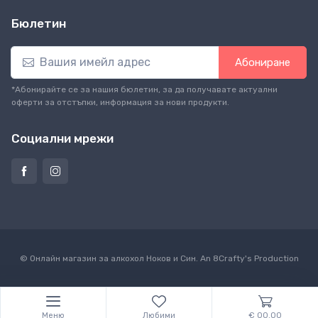
Бюлетин
Абониране
*Абонирайте се за нашия бюлетин, за да получавате актуални
оферти за отстъпки, информация за нови продукти.
Социални мрежи
© Онлайн магазин за алкохол Ноков и Син. An
8Crafty
's Production
Меню
Любими
€ 00.00