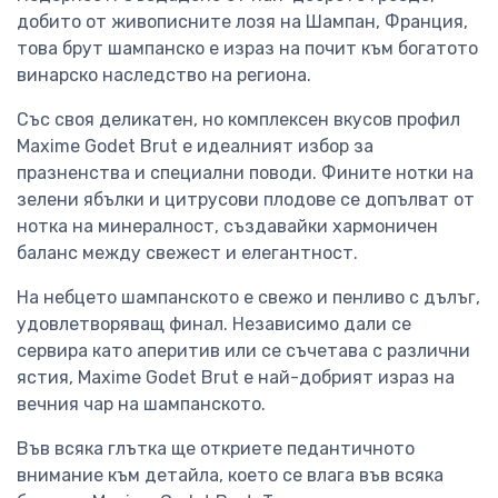
добито от живописните лозя на Шампан, Франция,
това брут шампанско е израз на почит към богатото
винарско наследство на региона.
Със своя деликатен, но комплексен вкусов профил
Maxime Godet Brut е идеалният избор за
празненства и специални поводи. Фините нотки на
зелени ябълки и цитрусови плодове се допълват от
нотка на минералност, създавайки хармоничен
баланс между свежест и елегантност.
На небцето шампанското е свежо и пенливо с дълъг,
удовлетворяващ финал. Независимо дали се
сервира като аперитив или се съчетава с различни
ястия, Maxime Godet Brut е най-добрият израз на
вечния чар на шампанското.
Във всяка глътка ще откриете педантичното
внимание към детайла, което се влага във всяка