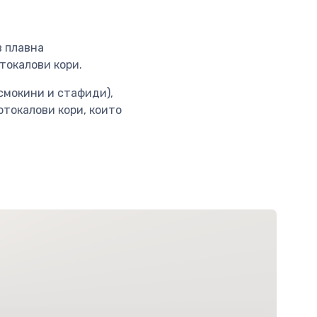
в плавна
токалови кори.
(смокини и стафиди),
ртокалови кори, които