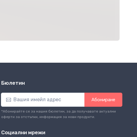
Бюлетин
Абониране
*Абонирайте се за нашия бюлетин, за да получавате актуални
оферти за отстъпки, информация за нови продукти.
Социални мрежи