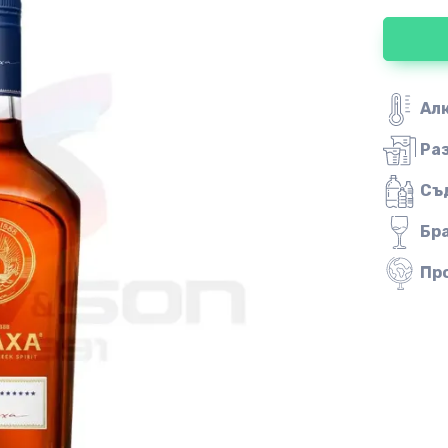
Ал
Ра
Съ
Бр
Пр