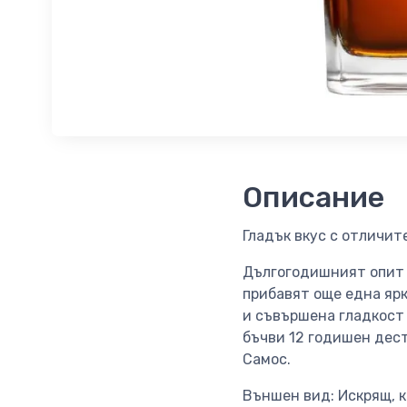
Описание
Гладък вкус с отличит
Дългогодишният опит 
прибавят още една ярк
и съвършена гладкост
бъчви 12 годишен дест
Самос.
Външен вид: Искрящ, к