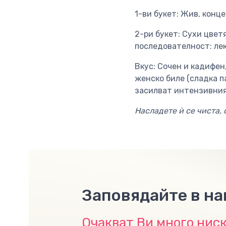
1-ви букет: Жив, конц
2-ри букет: Сухи цвет
последователност: лек
Вкус: Сочен и кадифен
женско биле (сладка п
засилват интензивния
Насладете ѝ се чиста, 
Заповядайте в н
Очакват Ви много ниск