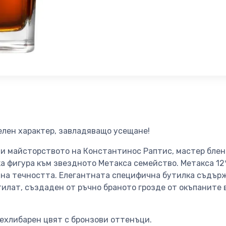
елен характер, завладяващо усещане!
и майсторството на Константинос Раптис, мастер блен
а фигура към звездното Метакса семейство. Метакса 12*
 на течността. Елегантната специфична бутилка съдър
илат, създаден от ръчно браното грозде от окъпаните в
ехлибарен цвят с бронзови оттенъци.