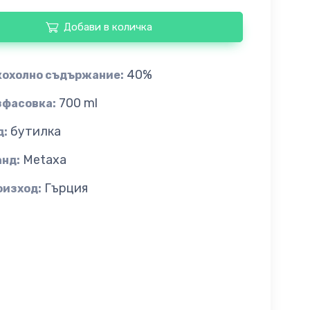
Добави в количка
40%
кохолно съдържание:
700 ml
зфасовка:
бутилка
д:
Metaxa
анд:
Гърция
оизход: