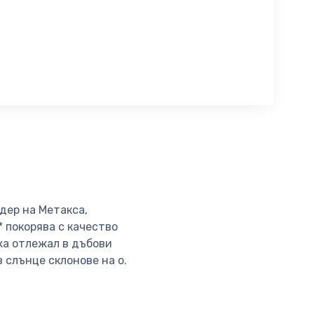
дер на Метакса,
 покорява с качество
жа отлежал в дъбови
 слънце склонове на о.