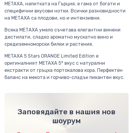
METAXA, напитката на Гърция, е гама от богати и
специфични вкусови нотки. Всички разновидности
на МЕТАХА са плодови, но и интензивни.
Всяка МЕТАХА умело съчетава елегантни винени
дестилати, сладко ароматно мускатно вино и
средиземноморски билки и растения.
METAXA 5 Stars ORANGE Limited Edition е
оригиналният METAXA 5* вкус с натурални
екстракти от гръцка портокалова кора. Перфектен
баланс на мекота и горчиво-сладък пикантен вкус.
Заповядайте в нашия нов
шоурум