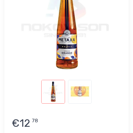
€12
78