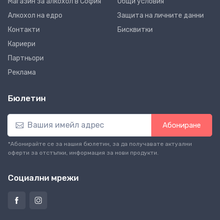
Магазин за алкохол в София
Общи условия
Алкохол на едро
Защита на личните данни
Контакти
Бисквитки
Кариери
Партньори
Реклама
Бюлетин
Абониране
*Абонирайте се за нашия бюлетин, за да получавате актуални
оферти за отстъпки, информация за нови продукти.
Социални мрежи