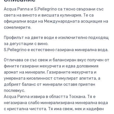
Acqua Panna и S.Pellegrino са тясно свързани със
света на виното и висшата кулинария. Те са
официални води на Международната асоциация на
сомелиерите.
Профилът на двете води е изключително подходящ
за дегустации с вино.
S.Pellegrino е естествено газирана минерална вода.
Отличава се със свеж и балансиран вкус получен от
фините газирани мехурчета и едва доловимия
аромат на минерали. Газираните мехурчета и
умерената киселинност стимулират апетита, а
добрият баланс от минерали оставя приятен
послевкус.
Acqua Panna извира в областта Тоскана. Тя е
негазирана слабо минерализирана минерална вода
с кристална чистота. Тя има свеж, мек и кадифен