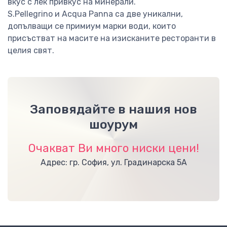
вкус с лек привкус на минерали.
S.Pellegrino и Acqua Panna са две уникални,
допълващи се примиум марки води, които
присъстват на масите на изисканите ресторанти в
целия свят.
Заповядайте в нашия нов
шоурум
Очакват Ви много ниски цени!
Адрес: гр. София, ул. Градинарска 5А