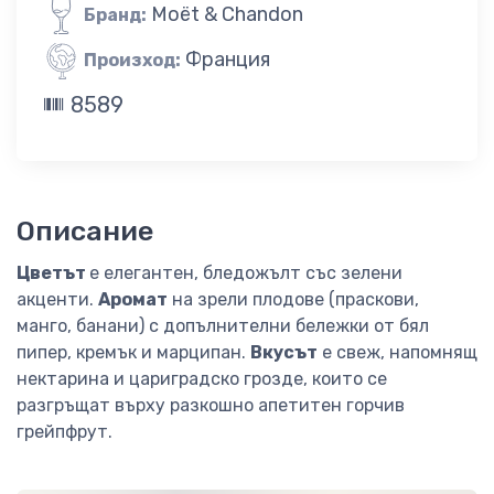
Moët & Chandon
Бранд:
Франция
Произход:
8589
Описание
Цветът
е елегантен, бледожълт със зелени
акценти.
Аромат
на зрели плодове (праскови,
манго, банани) с допълнителни бележки от бял
пипер, кремък и марципан.
Вкусът
е свеж, напомнящ
нектарина и цариградско грозде, които се
разгръщат върху разкошно апетитен горчив
грейпфрут.