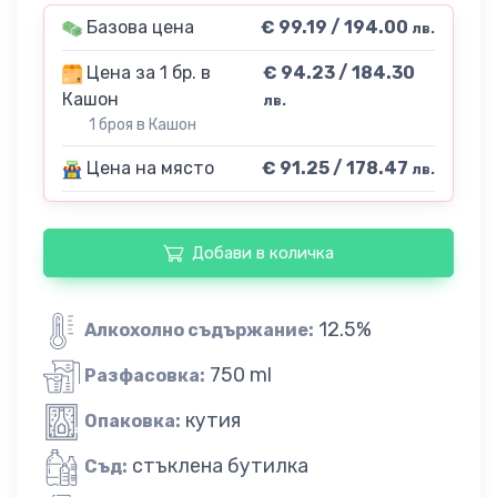
Базова цена
€ 99.19 / 194.00
лв.
Цена за 1 бр. в
€ 94.23 / 184.30
Кашон
лв.
1 броя в Кашон
Цена на място
€ 91.25 / 178.47
лв.
Добави в количка
12.5%
Алкохолно съдържание:
750 ml
Разфасовка:
кутия
Опаковка:
стъклена бутилка
Съд: