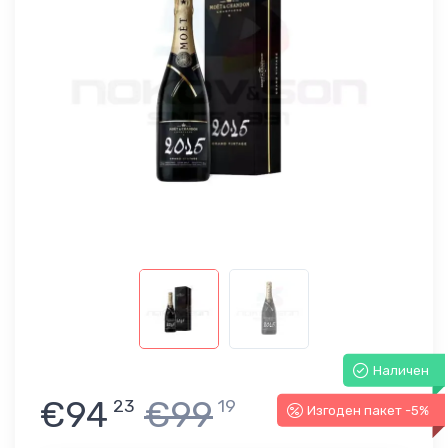
Наличен
€94
€99
23
19
Изгоден пакет -5%