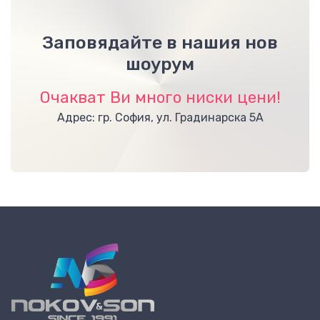
Заповядайте в нашия нов
шоурум
Очакват Ви много ниски цени!
Адрес: гр. София, ул. Градинарска 5А