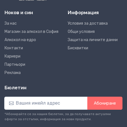
Ноков и син
Информация
За нас
Условия за доставка
Магазин за алкохол в София
Общи условия
Алкохол на едро
Защита на личните данни
Контакти
Бисквитки
Кариери
Партньори
Реклама
Бюлетин
Абониране
*Абонирайте се за нашия бюлетин, за да получавате актуални
оферти за отстъпки, информация за нови продукти.