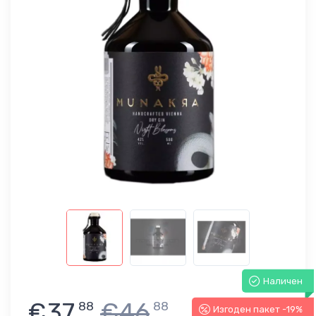
Наличен
€37
€46
88
88
Изгоден пакет -19%