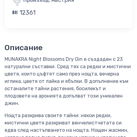
Произход:
12361
Описание
MUNAKRA Night Blossoms Dry Gin е създаден с 23
натурални съставки. Сред тях са редки и мистични
цветя, които цъфтят само през нощта, вечерна
иглика, цветя от лайка и ябълки. В допълнение към
останалите тайни растения, босилекът и
плодовете на аронията допълват този уникален
джин.
Нощта разкрива своите тайни: някои редки,
мистични цветя разкриват венчелистчетата си
едва след настъпването на нощта. Нощен жасмин,