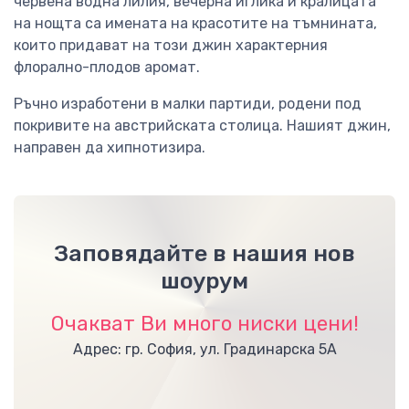
червена водна лилия, вечерна иглика и кралицата
на нощта са имената на красотите на тъмнината,
които придават на този джин характерния
флорално-плодов аромат.
Ръчно изработени в малки партиди, родени под
покривите на австрийската столица. Нашият джин,
направен да хипнотизира.
Заповядайте в нашия нов
шоурум
Очакват Ви много ниски цени!
Адрес: гр. София, ул. Градинарска 5А