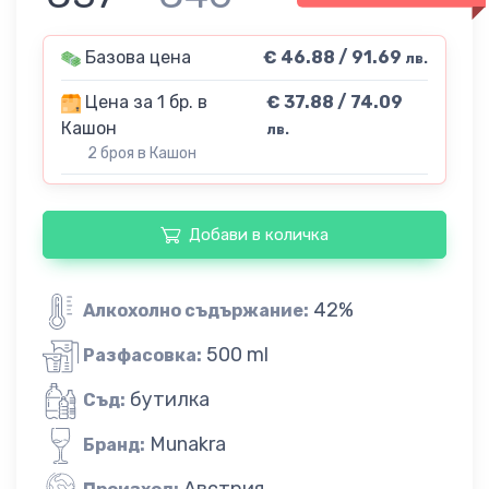
Базова цена
€ 46.88 / 91.69
лв.
Цена за 1 бр. в
€ 37.88 / 74.09
Кашон
лв.
2 броя в Кашон
Добави в количка
42%
Алкохолно съдържание:
500 ml
Разфасовка:
бутилка
Съд:
Munakra
Бранд:
Австрия