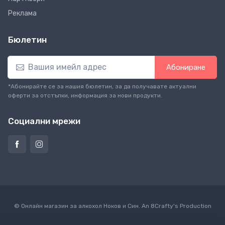
Реклама
Бюлетин
Абониране
*Абонирайте се за нашия бюлетин, за да получавате актуални
оферти за отстъпки, информация за нови продукти.
Социални мрежи
© Онлайн магазин за алкохол Ноков и Син. An
8Crafty
's Production