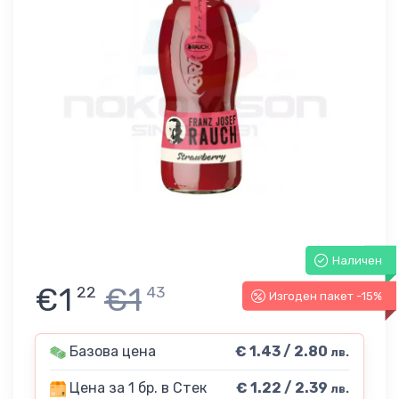
Наличен
€1
€1
22
43
Изгоден пакет -15%
Базова цена
€ 1.43 / 2.80
лв.
Цена за 1 бр. в Стек
€ 1.22 / 2.39
лв.