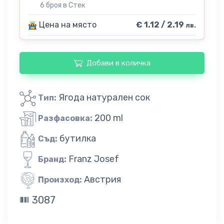
6 броя в Стек
Цена на място
€ 1.12 / 2.19
лв.
Добави в количка
Ягода натурален сок
Тип:
200 ml
Разфасовка:
бутилка
Съд:
Franz Josef
Бранд:
Австрия
Произход:
3087