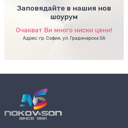
Заповядайте в нашия нов
шоурум
Очакват Ви много ниски цени!
Адрес: гр. София, ул. Градинарска 5А