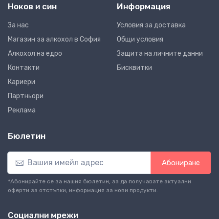
Ноков и син
Информация
За нас
Условия за доставка
Магазин за алкохол в София
Общи условия
Алкохол на едро
Защита на личните данни
Контакти
Бисквитки
Кариери
Партньори
Реклама
Бюлетин
Абониране
*Абонирайте се за нашия бюлетин, за да получавате актуални
оферти за отстъпки, информация за нови продукти.
Социални мрежи