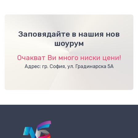
Заповядайте в нашия нов
шоурум
Очакват Ви много ниски цени!
Адрес: гр. София, ул. Градинарска 5А