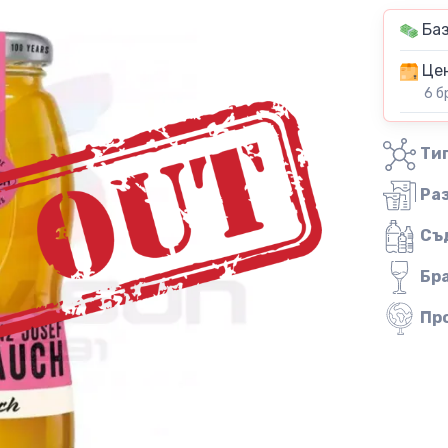
Баз
Цен
6 б
Тип
Ра
Съ
Бр
Пр