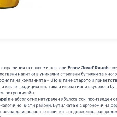
артира линията сокове и нектари
Franz Josef Rauch
, к
ествени напитки в уникални стъклени бутилки за много
офията на компанията – „Почитаме старото и приветств
и както традиционни, така и иновативни вкусове, а бу
ен ретро дизайн.
Apple
е абсолютно натурален ябълков сок, произведен о
екологично чисти райони. Бутилката е с ергономична ф
озволява да използвате напитката в движение, разпреде