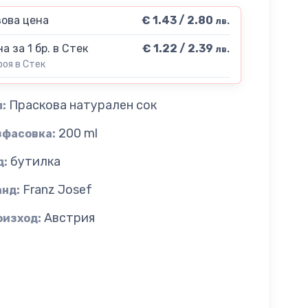
ова цена
€ 1.43 / 2.80
лв.
а за 1 бр. в Стек
€ 1.22 / 2.39
лв.
роя в Стек
Праскова натурален сок
:
200 ml
зфасовка:
бутилка
д:
Franz Josef
анд:
Австрия
оизход: