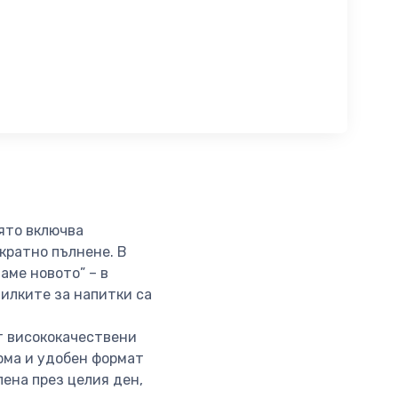
оято включва
кратно пълнене. В
аме новото” – в
тилките за напитки са
т висококачествени
орма и удобен формат
лена през целия ден,