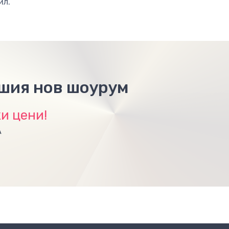
йл.
ашия нов шоурум
и цени!
А