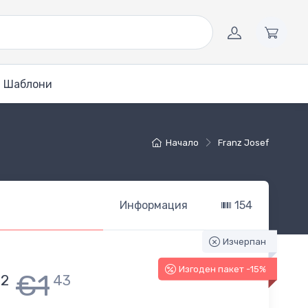
Шаблони
Начало
Franz Josef
Информация
154
Изчерпан
Изгоден пакет -15%
€1
22
43