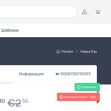
Шаблони
Начало
Happy Day
Информация
9008700110099
Наличен
Изгоден пакет -10%
€2
30
55