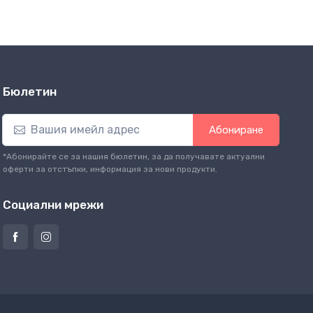
Бюлетин
Абониране
*Абонирайте се за нашия бюлетин, за да получавате актуални
оферти за отстъпки, информация за нови продукти.
Социални мрежи