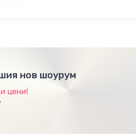
ашия нов шоурум
и цени!
А