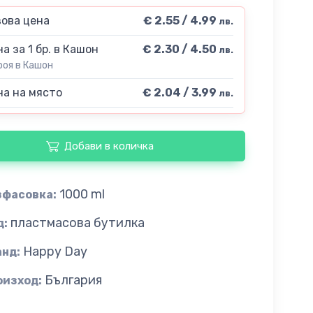
ова цена
€ 2.55 / 4.99
лв.
а за 1 бр. в Кашон
€ 2.30 / 4.50
лв.
роя в Кашон
а на място
€ 2.04 / 3.99
лв.
Добави в количка
1000 ml
зфасовка:
пластмасова бутилка
д:
Happy Day
анд:
България
оизход: