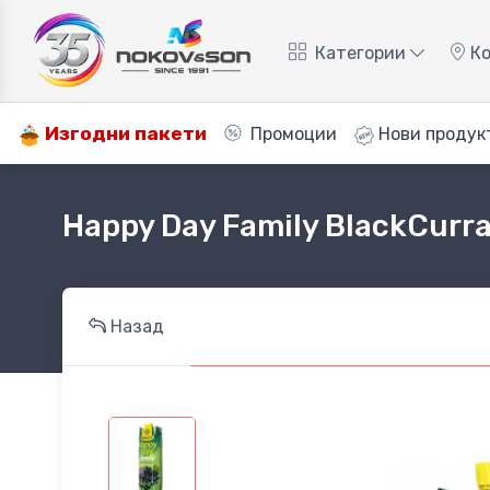
Категории
Ко
Изгодни пакети
Промоции
Нови продук
Happy Day Family BlackCurr
Назад