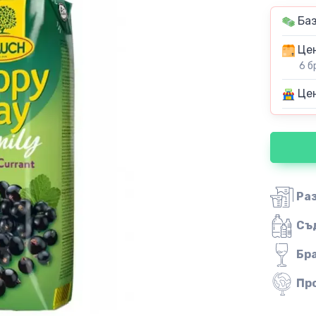
Баз
Цен
6 б
Цен
Ра
Съ
Бр
Пр