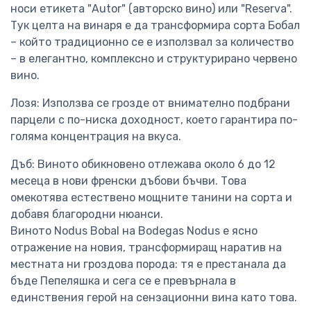
носи етикета "Autor" (авторско вино) или "Reserva".
Тук целта на винаря е да трансформира сорта Бобал
– който традиционно се е използвал за количество
– в елегантно, комплексно и структурирано червено
вино.
Лозя: Използва се грозде от внимателно подбрани
парцели с по-ниска доходност, което гарантира по-
голяма концентрация на вкуса.
Дъб: Виното обикновено отлежава около 6 до 12
месеца в нови френски дъбови бъчви. Това
омекотява естествено мощните танини на сорта и
добавя благородни нюанси.
Виното Nodus Bobal на Bodegas Nodus е ясно
отражение на новия, трансформиращ наратив на
местната ни гроздова порода: тя е престанала да
бъде Пепеляшка и сега се е превърнала в
единствения герой на сензационни вина като това.