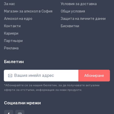
За нас
Условия за доставка
Магазин за алкохол в София
Общи условия
Алкохол на едро
Защита на личните данни
Контакти
Бисквитки
Кариери
Партньори
Реклама
Бюлетин
Абониране
*Абонирайте се за нашия бюлетин, за да получавате актуални
оферти за отстъпки, информация за нови продукти.
Социални мрежи