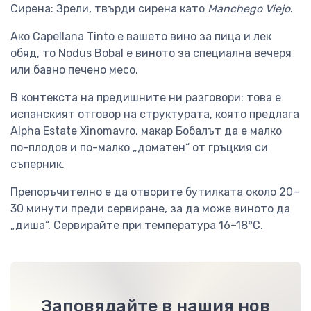
Сирена: Зрели, твърди сирена като
Manchego Viejo
.
Ако Capellana Tinto е вашето вино за пица и лек
обяд, то Nodus Bobal е виното за специална вечеря
или бавно печено месо.
В контекста на предишните ни разговори: това е
испанският отговор на структурата, която предлага
Alpha Estate Xinomavro, макар Бобалът да е малко
по-плодов и по-малко „доматен“ от гръцкия си
съперник.
Препоръчително е да отворите бутилката около 20–
30 минути преди сервиране, за да може виното да
„диша“. Сервирайте при температура 16–18°C.
Заповядайте в нашия нов