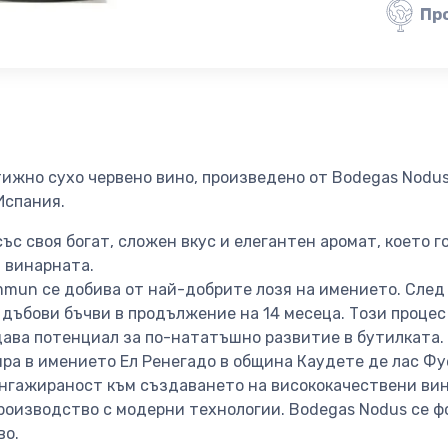
Пр
ижно сухо червено вино, произведено от Bodegas Nodus
 Испания.
ъс своя богат, сложен вкус и елегантен аромат, което г
 винарната.
mmun се добива от най-добрите лозя на имението. Сле
дъбови бъчви в продължение на 14 месеца. Този процес
дава потенциал за по-нататъшно развитие в бутилката.
ра в имението Ел Ренегадо в община Каудете де лас Фу
ангажираност към създаването на висококачествени вин
оизводство с модерни технологии. Bodegas Nodus се ф
во.