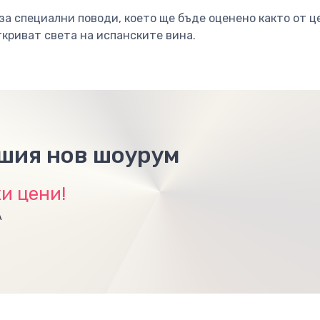
а специални поводи, което ще бъде оценено както от ц
ткриват света на испанските вина.
ашия нов шоурум
и цени!
А