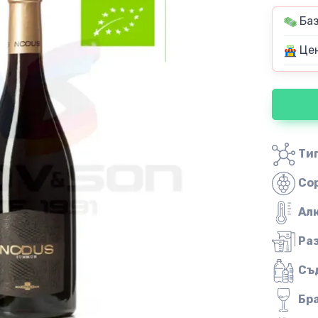
Баз
Цен
Тип
Со
Ал
Ра
Съ
Бр