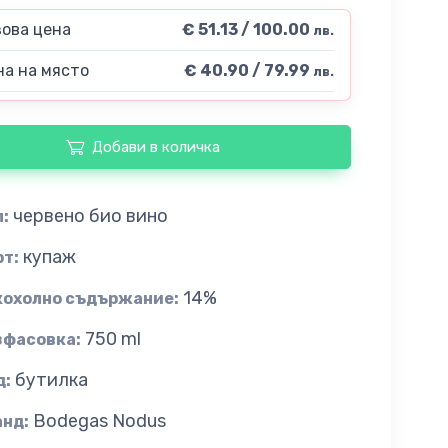
ова цена
€ 51.13 / 100.00
лв.
а на място
€ 40.90 / 79.99
лв.
Добави в количка
червено био вино
:
купаж
рт:
14%
кохолно съдържание:
750 ml
зфасовка:
бутилка
д:
Bodegas Nodus
анд: