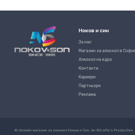
Ноков и син
За нас
Магазин за алкохол в Софи
Алкохол на едро
Контакти
Кариери
Партньори
Реклама
© Онлайн магазин за алкохол Ноков и Син. An
8Crafty
's Production