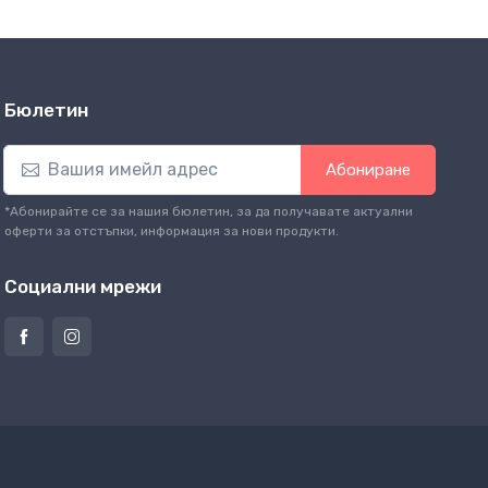
Бюлетин
Абониране
*Абонирайте се за нашия бюлетин, за да получавате актуални
оферти за отстъпки, информация за нови продукти.
Социални мрежи