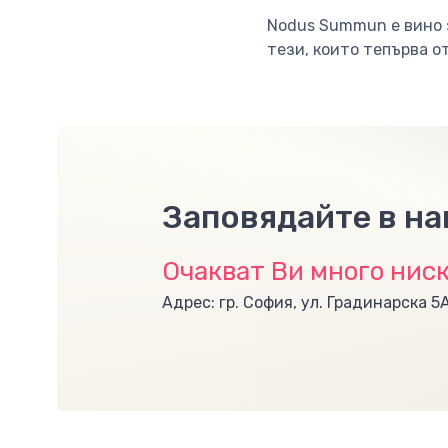
Nodus Summun е вино з
тези, които тепърва о
Заповядайте в н
Очакват Ви много ниск
Адрес: гр. София, ул. Градинарска 5