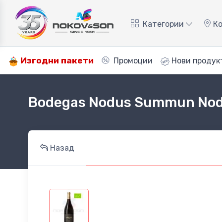
Категории
Ко
Изгодни пакети
Промоции
Нови продук
Bodegas Nodus Summun Nod
Назад