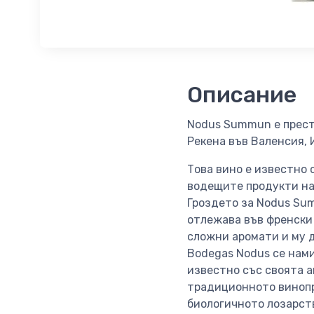
Описание
Nodus Summun е прест
Рекена във Валенсия,
Това вино е известно с
водещите продукти на
Гроздето за Nodus Su
отлежава във френски 
сложни аромати и му 
Bodegas Nodus се нами
известно със своята 
традиционното винопр
биологичното лозарст