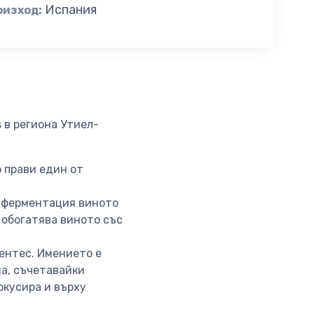
Испания
оизход:
 в региона Утиел-
о прави един от
д ферментация виното
 обогатява виното със
ентес. Имението е
а, съчетавайки
окусира и върху