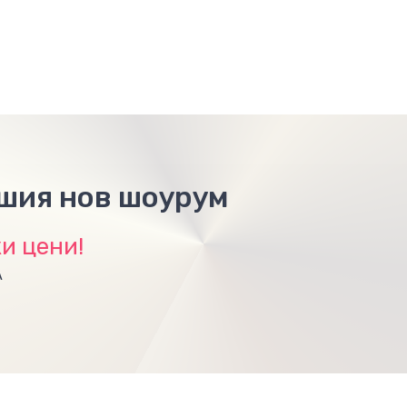
ашия нов шоурум
и цени!
А