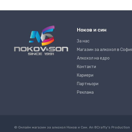
Ноков и син
За нас
Магазин за алкохол в Софи
Алкохол на едро
Контакти
Кариери
Партньори
Реклама
© Онлайн магазин за алкохол Ноков и Син. An
8Crafty
's Production