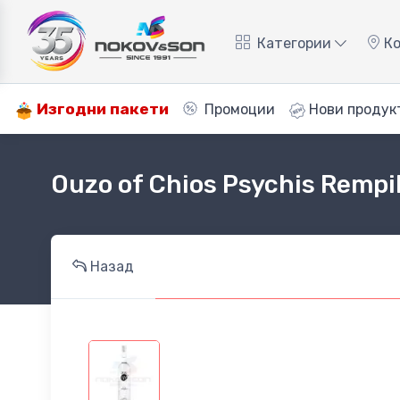
Категории
Ко
Изгодни пакети
Промоции
Нови продук
Ouzo of Chios Psychis Rempi
Назад