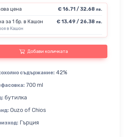
ова цена
€ 16.71 / 32.68
лв.
а за 1 бр. в Кашон
€ 13.49 / 26.38
лв.
роя в Кашон
Добави количката
42%
кохолно съдържание:
700 ml
зфасовка:
бутилка
д:
Ouzo of Chios
анд:
Гърция
оизход: