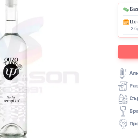
Баз
Цен
2 б
Ал
Ра
Съ
Бр
Пр