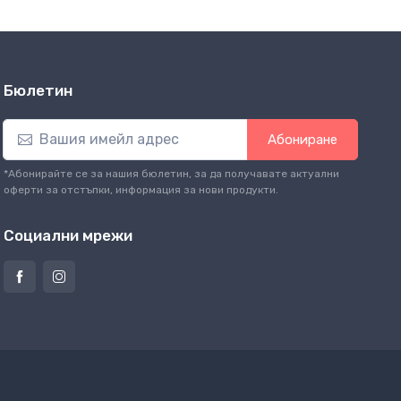
Бюлетин
Абониране
*Абонирайте се за нашия бюлетин, за да получавате актуални
оферти за отстъпки, информация за нови продукти.
Социални мрежи