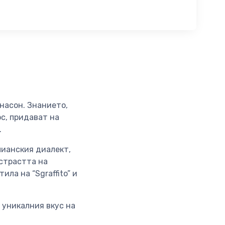
анасон. Знанието,
с, придават на
.
чианския диалект,
 страстта на
ла на “Sgraffito” и
 уникалния вкус на