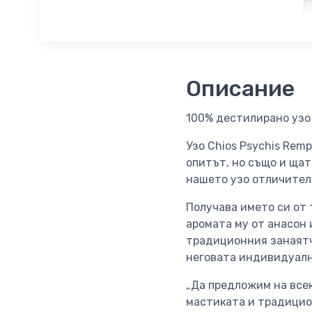
Описание
100% дестилирано узо 
Узо Chios Psychis Rem
опитът, но също и щат
нашето узо отличителн
Получава името си от 
аромата му от анасон 
традиционния занаятчи
неговата индивидуалн
„Да предложим на всек
мастиката и традицио