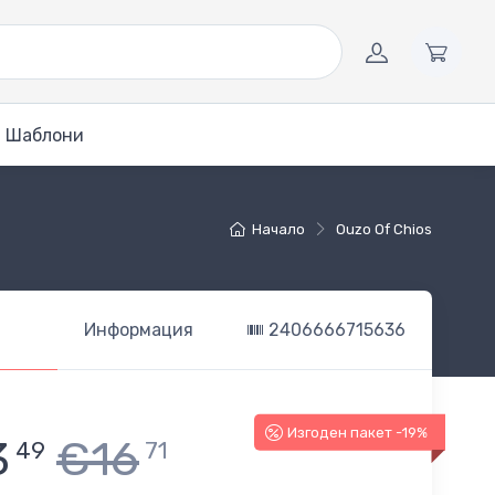
Шаблони
Начало
Ouzo Of Chios
Информация
2406666715636
Изгоден пакет -19%
3
€16
49
71