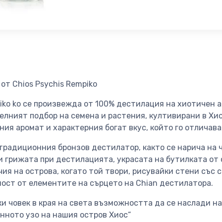
от Chios Psychis Rempiko
piko ko се произвежда от 100% дестилация на хиотичен 
елният подбор на семена и растения, култивирани в Хио
ия аромат и характерния богат вкус, който го отличава
традиционния бронзов дестилатор, както се нарича на 
и грижата при дестилацията, украсата на бутилката от
я на острова, когато той твори, рисувайки стени със сти
ост от елементите на сърцето на Chian дестилатора.
и човек в края на света възможността да се наслади на
нното узо на нашия остров Хиос“