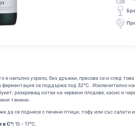
Бр
Пр
то е напълно узряло, без дръжки, пресова се и след това
а ферментация се поддържа под 32°C. Изключително на
букет, разкриващ нотки на червени плодове, касис и че
нени танини.
же да се поднесе с печени птици, тофу или със салати и
 в C°:
15 - 17°C.