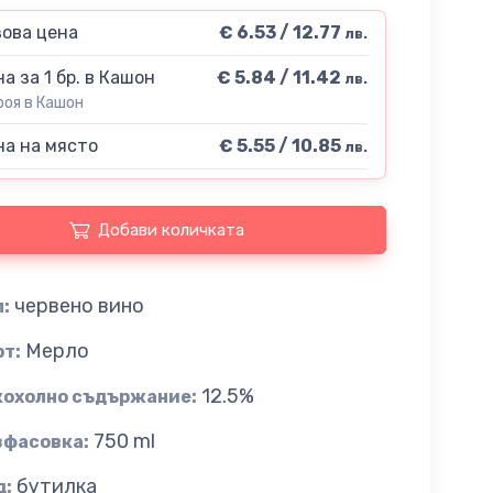
ова цена
€ 6.53 / 12.77
лв.
а за 1 бр. в Кашон
€ 5.84 / 11.42
лв.
роя в Кашон
а на място
€ 5.55 / 10.85
лв.
Добави количката
червено вино
:
Мерло
рт:
12.5%
кохолно съдържание:
750 ml
зфасовка:
бутилка
д: