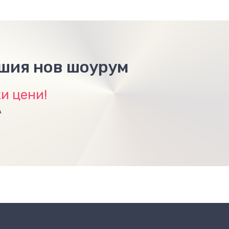
ашия нов шоурум
и цени!
А