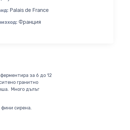
Palais de France
анд:
Франция
оизход:
 ферментира за 6 до 12
ситено гранитно
реша. Много дълъг
 фини сирена.