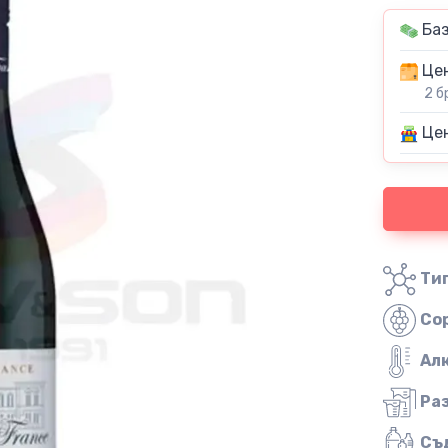
Баз
Цен
2 б
Цен
Тип
Со
Ал
Ра
Съ