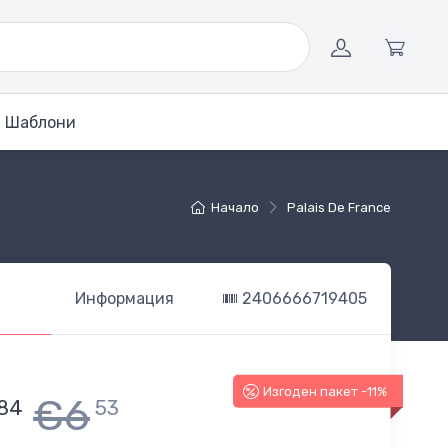
Шаблони
Начало
Palais De France
Информация
2406666719405
Изгоден пакет -11%
€6
84
53