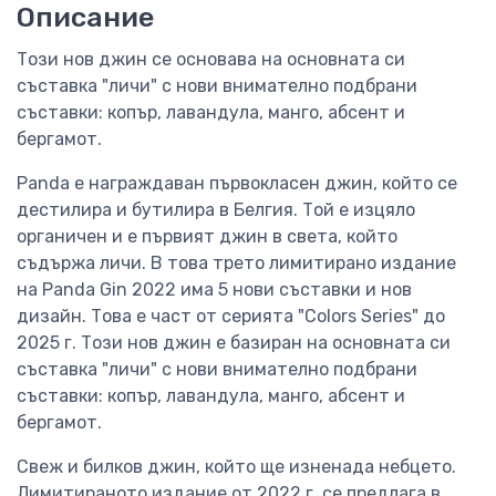
Описание
Този нов джин се основава на основната си
съставка "личи" с нови внимателно подбрани
съставки: копър, лавандула, манго, абсент и
бергамот.
Panda е награждаван първокласен джин, който се
дестилира и бутилира в Белгия. Той е изцяло
органичен и е първият джин в света, който
съдържа личи. В това трето лимитирано издание
на Panda Gin 2022 има 5 нови съставки и нов
дизайн. Това е част от серията "Colors Series" до
2025 г. Този нов джин е базиран на основната си
съставка "личи" с нови внимателно подбрани
съставки: копър, лавандула, манго, абсент и
бергамот.
Свеж и билков джин, който ще изненада небцето.
Лимитираното издание от 2022 г. се предлага в