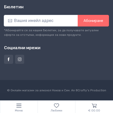
Бюлетин
Абониране
*Абонирайте се за нашия бюлетин, за да получавате актуални
оферти за отстъпки, информация за нови продукти.
Социални мрежи
© Онлайн магазин за алкохол Ноков и Син. An
8Crafty
's Production
Меню
Любими
€ 00.00