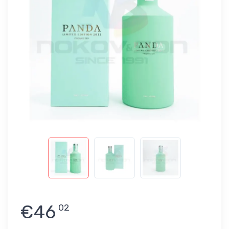
€46
02