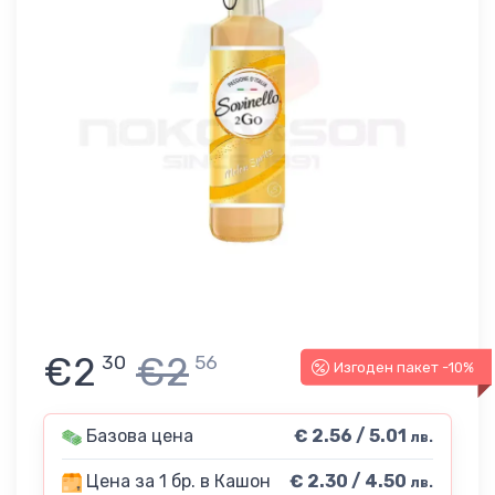
€2
€2
30
56
Изгоден пакет -10%
Базова цена
€ 2.56 / 5.01
лв.
Цена за 1 бр. в Кашон
€ 2.30 / 4.50
лв.