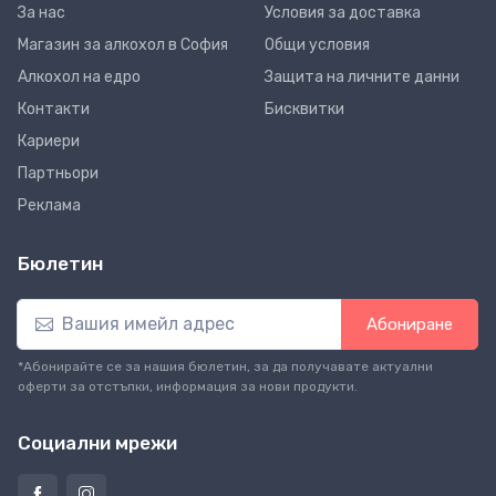
За нас
Условия за доставка
Магазин за алкохол в София
Общи условия
Алкохол на едро
Защита на личните данни
Контакти
Бисквитки
Кариери
Партньори
Реклама
Бюлетин
Абониране
*Абонирайте се за нашия бюлетин, за да получавате актуални
оферти за отстъпки, информация за нови продукти.
Социални мрежи