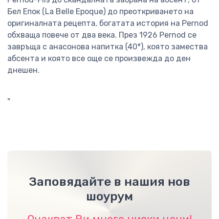
Бел Епок (La Belle Epoque) до преоткриването на
оригиналната рецепта, богатата история на Pernod
обхваща повече от два века. През 1926 Pernod се
завръща с анасонова напитка (40°), която замества
абсента и която все още се произвежда до ден
днешен.
"
Заповядайте в нашия нов
шоурум