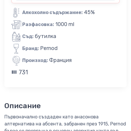
45%
Алкохолно съдържание:
1000 ml
Разфасовка:
бутилка
Съд:
Pernod
Бранд:
Франция
Произход:
731
Описание
Първоначално създаден като анасонова
алтернатива на абсента, забранен през 1915, Pernod
бързо се превръща в основен аперитив както във