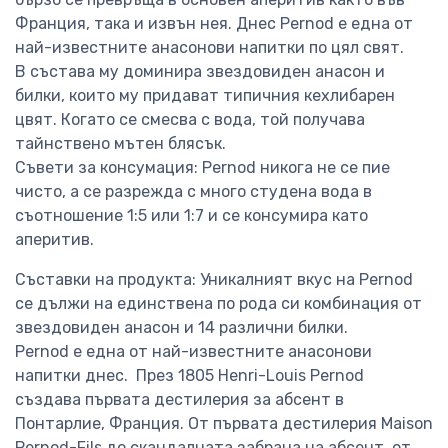
Франция, така и извън нея. Днес Pernod е една от
най-известните анасонови напитки по цял свят.
В състава му доминира звездовиден анасон и
билки, които му придават типичния кехлибарен
цвят. Когато се смесва с вода, той получава
тайнствено мътен блясък.
Съвети за консумация: Pernod никога не се пие
чисто, а се разрежда с много студена вода в
съотношение 1:5 или 1:7 и се консумира като
аперитив.
Съставки на продукта: Уникалният вкус на Pernod
се дължи на единствена по рода си комбинация от
звездовиден анасон и 14 различни билки.
Pernod е една от най-известните анасонови
напитки днес. През 1805 Henri-Louis Pernod
създава първата дестилерия за абсент в
Понтарлие, Франция. От първата дестилерия Maison
Pernod-Fils до скандалната забрана на абсент, от