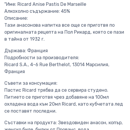
"Име: Ricard Anise Pastis De Marseille
Алкохолно съдържание: 45%
Описание:
Тази анасонова напитка все още се приготвя по
оригиналната рецепта на Пол Рикард, която се пази
в тайна от 1932 г.
Държава: Франция
Подробности за производителя:
Ricard S.A., 4-6 Rue Berthelot, 13014 Марсилия,
Франция
Съвети за консумация:
Пастис Ricard трябва да се сервира студено.
Питието се приготвя чрез добавяне на 100мл
охладена вода към 20мл Ricard, като кубчетата лед
се поставят последни.
Съставки на продукта: Звездовиден анасон, копър,
женско биле, билки от Прованс, вода