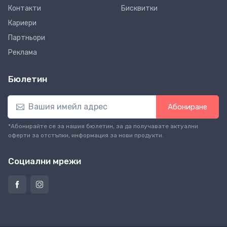
Контакти
Бисквитки
Кариери
Партньори
Реклама
Бюлетин
Абониране
*Абонирайте се за нашия бюлетин, за да получавате актуални
оферти за отстъпки, информация за нови продукти.
Социални мрежи