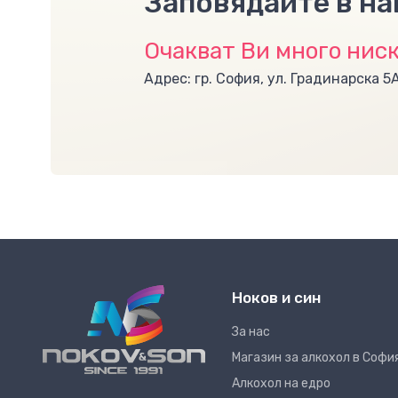
Заповядайте в н
Очакват Ви много ниск
Адрес: гр. София, ул. Градинарска 5
Ноков и син
За нас
Магазин за алкохол в Софи
Алкохол на едро