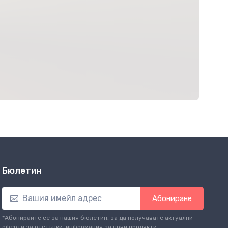
Бюлетин
Абониране
*Абонирайте се за нашия бюлетин, за да получавате актуални
оферти за отстъпки, информация за нови продукти.