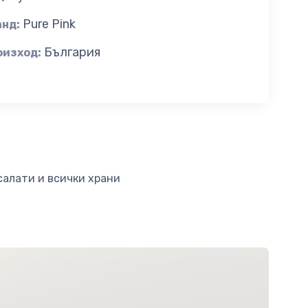
Pure Pink
анд:
България
оизход:
салати и всички храни