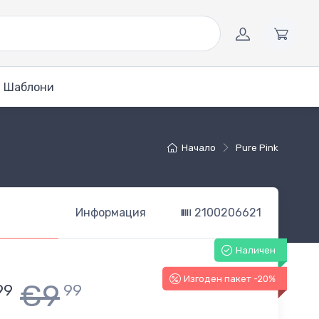
Шаблони
Начало
Pure Pink
Информация
2100206621
Наличен
Изгоден пакет -20%
€9
99
99