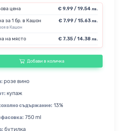
ова цена
€ 9.99 / 19.54
лв.
а за 1 бр. в Кашон
€ 7.99 / 15.63
лв.
роя в Кашон
а на място
€ 7.35 / 14.38
лв.
Добави в количка
розе вино
:
купаж
рт:
13%
кохолно съдържание:
750 ml
зфасовка:
бутилка
д: