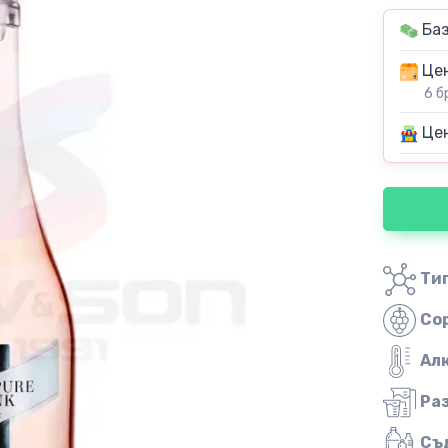
Баз
Цен
6 б
Цен
Тип
Со
Ал
Ра
Съ