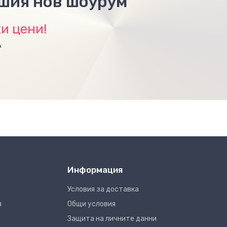
ашия нов шоурум
и цени!
А
Информация
Условия за доставка
я
Общи условия
Защита на личните данни