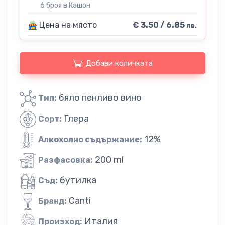
6 броя в Кашон
Цена на място
€ 3.50 / 6.85
лв.
Добави количката
бяло пенливо вино
Тип:
Глера
Сорт:
12%
Алкохолно съдържание:
200 ml
Разфасовка:
бутилка
Съд:
Canti
Бранд:
Италия
Произход: