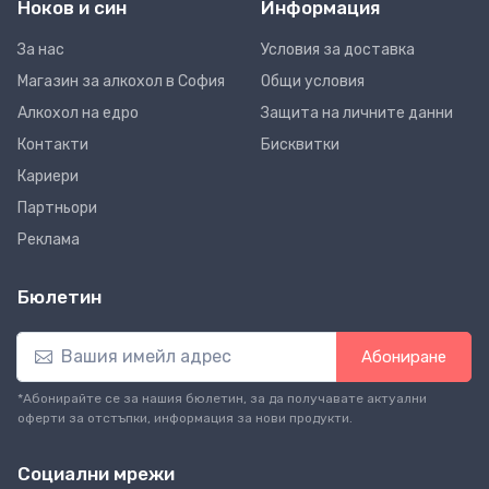
Ноков и син
Информация
За нас
Условия за доставка
Магазин за алкохол в София
Общи условия
Алкохол на едро
Защита на личните данни
Контакти
Бисквитки
Кариери
Партньори
Реклама
Бюлетин
Абониране
*Абонирайте се за нашия бюлетин, за да получавате актуални
оферти за отстъпки, информация за нови продукти.
Социални мрежи