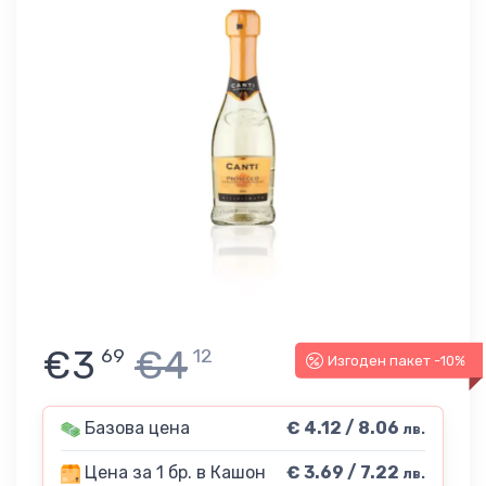
€3
€4
69
12
Изгоден пакет -10%
Базова цена
€ 4.12 / 8.06
лв.
Цена за 1 бр. в Кашон
€ 3.69 / 7.22
лв.