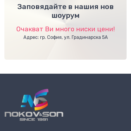
Заповядайте в нашия нов
шоурум
Очакват Ви много ниски цени!
Адрес: гр. София, ул. Градинарска 5А