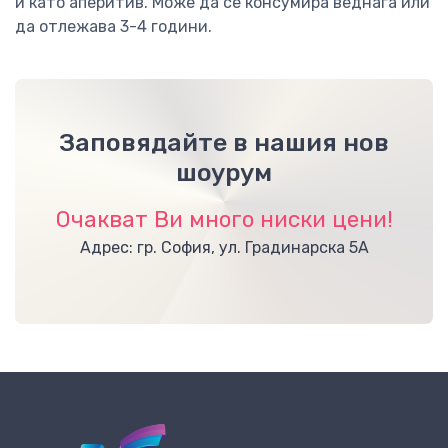
и като аперитив. Може да се консумира веднага или
да отлежава 3-4 години.
Заповядайте в нашия нов
шоурум
Очакват Ви много ниски цени!
Адрес: гр. София, ул. Градинарска 5А