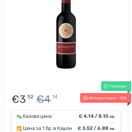
Наличен
€3
€4
52
14
Изгоден пакет -15%
Базова цена
€ 4.14 / 8.10
лв.
Цена за 1 бр. в Кашон
€ 3.52 / 6.88
лв.