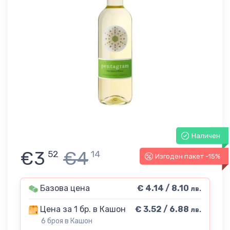
Наличен
€3
€4
52
14
Изгоден пакет -15%
Базова цена
€ 4.14 / 8.10
лв.
Цена за 1 бр. в Кашон
€ 3.52 / 6.88
лв.
6 броя в Кашон