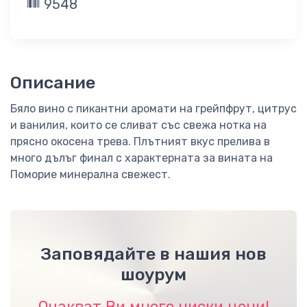
9548
Описание
Бяло вино с пикантни аромати на грейпфрут, цитрус
и ванилия, които се сливат със свежа нотка на
прясно окосена трева. Плътният вкус прелива в
много дълъг финал с характерната за вината на
Поморие минерална свежест.
Заповядайте в нашия нов
шоурум
Очакват Ви много ниски цени!