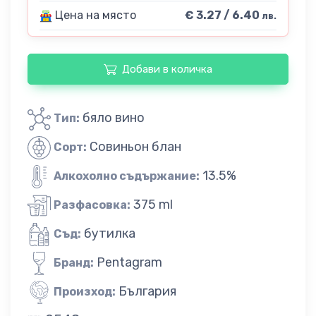
Цена на място
€ 3.27 / 6.40
лв.
Добави в количка
бяло вино
Тип:
Совиньон блан
Сорт:
13.5%
Алкохолно съдържание:
375 ml
Разфасовка:
бутилка
Съд:
Pentagram
Бранд:
България
Произход: