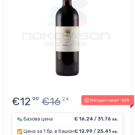
€12
€16
99
24
Изгоден пакет -20%
Базова цена
€ 16.24 / 31.76
лв.
Цена за 1 бр. в Кашон
€ 12.99 / 25.41
лв.