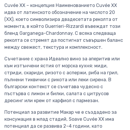
Cuvée XX – концепция Наименованието Cuvée XX
идва от латинското обозначение на числото 20
(XX), което символизира двадесетата реколта от
момента, в който Guerrieri-Rizzardi въвеждат този
бленд Garganega-Chardonnay. С всяка следваща
реколта се стремят да постигнат съвършен баланс
между свежест, текстура и комплексност.
Съчетание с храна Идеално вино за аперитив или
към изтънчени ястия от морска кухня: миди,
стриди, скариди, ризото с аспержи, риба на грил,
пълнени тиквички с рикота или леки сирена. В
български контекст се съчетава чудесно с
пъстърва с лимон и билки, салата с цитрусов
дресинг или крем от карфиол с пармезан.
Потенциал за развитие Макар че е създадено за
консумация в млад стадий, Soave Cuvée XX има
потенциал да се развива 2–4 години, като