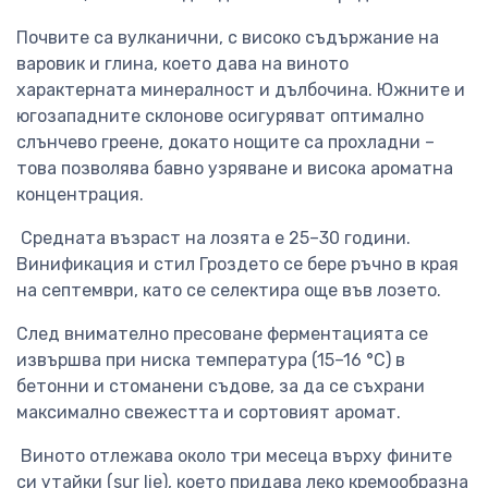
Почвите са вулканични, с високо съдържание на
варовик и глина, което дава на виното
характерната минералност и дълбочина. Южните и
югозападните склонове осигуряват оптимално
слънчево греене, докато нощите са прохладни –
това позволява бавно узряване и висока ароматна
концентрация.
Средната възраст на лозята е 25–30 години.
Винификация и стил Гроздето се бере ръчно в края
на септември, като се селектира още във лозето.
След внимателно пресоване ферментацията се
извършва при ниска температура (15–16 °C) в
бетонни и стоманени съдове, за да се съхрани
максимално свежестта и сортовият аромат.
Виното отлежава около три месеца върху фините
си утайки (sur lie), което придава леко кремообразна