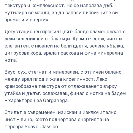
текстура и комплексност. Не се използва дъб.
Бутилира се млада, за да запази първичните си
аромати и енергия.
Дегустационен профил Цвят: бледо сламеножълт с
леки зеленикави отблясъци. Аромат: свеж, чист и
елегантен, с нюанси на бели цветя, зелена ябълка,
цитрусова кора, зряла праскова и фина минерална
нота.
Вкус: сух, стегнат и минерален, с отличен баланс
между зрял плод и жива киселинност. Леко
кремообразна текстура от отлежаването върху
утайка и дълъг, освежаващ финал с нотка на бадем
– характерен за Garganega.
Стилът е съвременен, изискан и изключително
чист – вино, което подчертава енергията на
тероара Soave Classico.