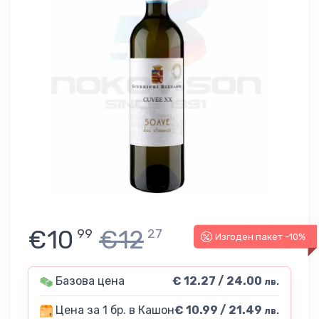
€10
€12
99
27
Изгоден пакет -10%
Базова цена
€ 12.27 / 24.00
лв.
Цена за 1 бр. в Кашон
€ 10.99 / 21.49
лв.