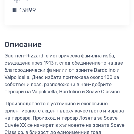
13899
Описание
Guerrieri-Rizzardi е историческа фамилна изба,
създадена през 1913 г. след обединението на две
благороднически фамилии от зоните Bardolino и
Valpolicella. Днес избата притежава около 100 ха
собствени лозя, разположени в най-добрите
тероари на Valpolicella, Bardolino и Soave Classico.
Производството е устойчиво и екологично
ориентирано, с акцент върху качеството и израза
на тероара. Произход и тероар Лозята за Soave
Cuvée XX се намират в хълмовете на зоната Soave
Classico, в близост до едноименния град.