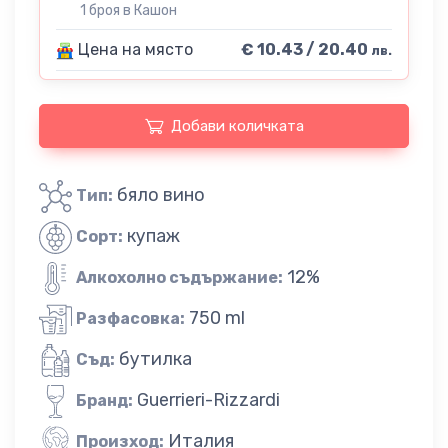
1 броя в Кашон
Цена на място
€ 10.43 / 20.40
лв.
Добави количката
бяло вино
Тип:
купаж
Сорт:
12%
Алкохолно съдържание:
750 ml
Разфасовка:
бутилка
Съд:
Guerrieri-Rizzardi
Бранд:
Италия
Произход: