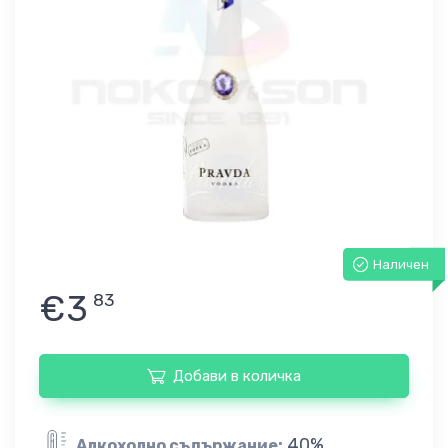
Наличен
€3
83
Добави в количка
40%
Алкохолно съдържание: