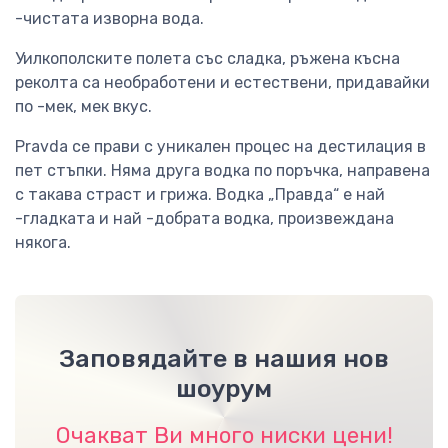
-чистата изворна вода.
Уилкополските полета със сладка, ръжена късна
реколта са необработени и естествени, придавайки
по -мек, мек вкус.
Pravda се прави с уникален процес на дестилация в
пет стъпки. Няма друга водка по поръчка, направена
с такава страст и грижа. Водка „Правда“ е най
-гладката и най -добрата водка, произвеждана
някога.
Заповядайте в нашия нов
шоурум
Очакват Ви много ниски цени!