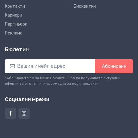
Контакти
Бисквитки
Кариери
Партньори
Реклама
Бюлетин
Абониране
*Абонирайте се за нашия бюлетин, за да получавате актуални
оферти за отстъпки, информация за нови продукти.
Социални мрежи