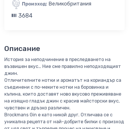
Великобритания
Произход:
3684
Описание
История за неподчинение в преследването на
възвишен вкус… Ние сме правилно неподходящият
джин.
Отличителните нотки и ароматът на кориандър са
съединени с по-меките нотки на боровинка и
къпина, които доставят ново вкусово преживяване
на изящно гладък джин с красив майсторски вкус,
чувствен и дръзко различен.
Brockmans Gin е като никой друг. Отличава се с
уникална рецепта от най-добрите билки с произход
от цял ​​свят и търпелив процес на накисване и