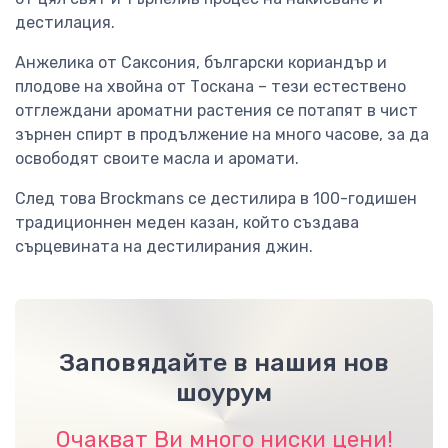
дестилация.
Анжелика от Саксония, български кориандър и
плодове на хвойна от Тоскана – тези естествено
отглеждани ароматни растения се потапят в чист
зърнен спирт в продължение на много часове, за да
освободят своите масла и аромати.
След това Brockmans се дестилира в 100-годишен
традиционнен меден казан, който създава
сърцевината на дестилирания джин.
Заповядайте в нашия нов
шоурум
Очакват Ви много ниски цени!