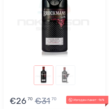
€26
€31
70
70
Изгоден пакет -16%