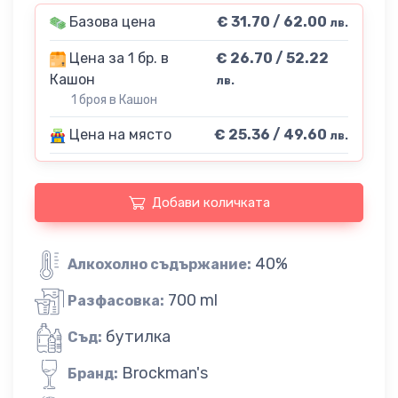
Базова цена
€ 31.70 / 62.00
лв.
Цена за 1 бр. в
€ 26.70 / 52.22
Кашон
лв.
1 броя в Кашон
Цена на място
€ 25.36 / 49.60
лв.
Добави количката
40%
Алкохолно съдържание:
700 ml
Разфасовка:
бутилка
Съд:
Brockman's
Бранд: