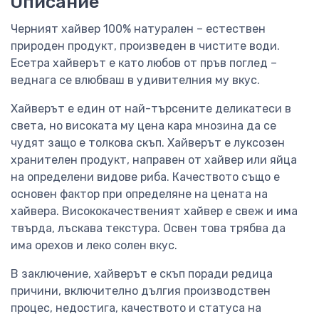
Описание
Черният хайвер 100% натурален – естествен
природен продукт, произведен в чистите води.
Есетра хайверът е като любов от пръв поглед –
веднага се влюбваш в удивителния му вкус.
Хайверът е един от най-търсените деликатеси в
света, но високата му цена кара мнозина да се
чудят защо е толкова скъп. Хайверът е луксозен
хранителен продукт, направен от хайвер или яйца
на определени видове риба. Качеството също е
основен фактор при определяне на цената на
хайвера. Висококачественият хайвер е свеж и има
твърда, лъскава текстура. Освен това трябва да
има орехов и леко солен вкус.
В заключение, хайверът е скъп поради редица
причини, включително дългия производствен
процес, недостига, качеството и статуса на