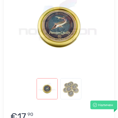
Наличен
€17
90