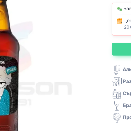
Баз
Цен
20 
Ал
Ра
Съ
Бр
Пр