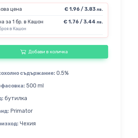
ова цена
€ 1.96 / 3.83
лв.
а за 1 бр. в Кашон
€ 1.76 / 3.44
лв.
броя в Кашон
Добави в количка
0.5%
кохолно съдържание:
500 ml
зфасовка:
бутилка
д:
Primator
анд:
Чехия
оизход: