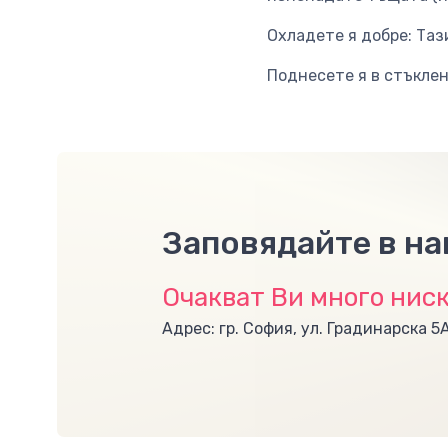
Охладете я добре: Тази
Поднесете я в стъклен
Заповядайте в н
Очакват Ви много ниск
Адрес: гр. София, ул. Градинарска 5