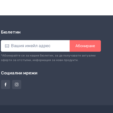
Бюлетин
Абониране
*Абонирайте се за нашия бюлетин, за да получавате актуални
оферти за отстъпки, информация за нови продукти.
Социални мрежи