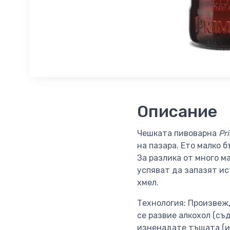
Описание
Чешката пивоварна
Pr
на пазара. Ето малко б
За разлика от много м
успяват да запазят ис
хмел.
Технология: Произвежд
се развие алкохол (съ
изненадате тъщата (ил