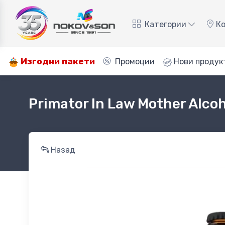
Категории
Ко
Изгодни пакети
Промоции
Нови продук
Primator In Law Mother Alcoh
Назад