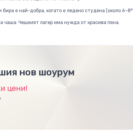
 бира е най-добра, когато е ледено студена (около 6–8°
а чаша: Чешкият лагер има нужда от красива пяна.
ашия нов шоурум
и цени!
А