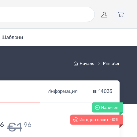
Шаблони
Начало
Primator
Информация
14033
Наличен
Изгоден пакет -10%
€1
76
96