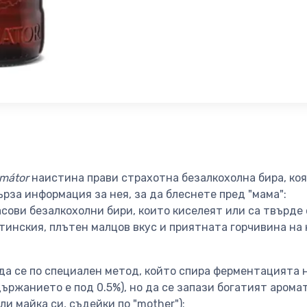
imátor
наистина прави страхотна безалкохолна бира, коя
ърза информация за нея, за да блеснете пред "мама":
асови безалкохолни бири, които киселеят или са твърде 
тинския, плътен малцов вкус и приятната горчивина на
а се по специален метод, който спира ферментацията на
държанието е под 0.5%), но да се запази богатият аромат
и майка си, съдейки по "mother"):