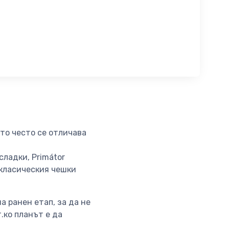
то често се отличава
сладки, Primátor
 класическия чешки
 ранен етап, за да не
.ко планът е да